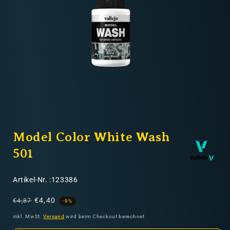
Nicht-EU: kein kostenloser Versand
Lieferungen in Nicht-EU-Länder (z. B. Schweiz)
nicht im Kaufpreis oder in
den Versandkosten enthalten
Medien
1
Model Color White Wash
in
Modal
öffnen
501
SKU:
Artikel-Nr. :123386
Normaler
Verkaufspreis
€4,40
€4,87
-9%
Preis
inkl. MwSt.
Versand
wird beim Checkout berechnet