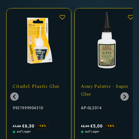
Citadel: Plastic Glue
Army Painter - Super
Glue
9921999904310
AP-GL2014
Normaler
Verkaufspreis
Normaler
Verkaufspreis
Preis
Preis
€6,30
€5,00
-10%
-16%
€7,00
€5,99
auf Lager
auf Lager