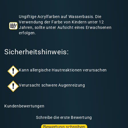
h
a
Ungiftige Acrylfarben auf Wasserbasis. Die
l
Verwendung der Farbe von Kindern unter 12
Jahren, sollte unter Aufsicht eines Erwachsenen
t
erfolgen.
Sicherheitshinweis:
Kann allergische Hautreaktionen verursachen
Verursacht schwere Augenreizung
Kundenbewertungen
Schreibe die erste Bewertung
Bewertung schreiben