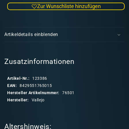
die
die
Zur Wunschliste hinzufügen
Menge
Men
für
für
Model
Mode
E
Color
Colo
i
White
Whit
Artikeldetails einblenden
Wash
Was
n
501
501
k
l
a
Zusatzinformationen
p
p
Artikel-Nr.:
123386
b
EAN:
8429551765015
a
Hersteller Artikelnummer:
76501
r
Hersteller:
Vallejo
e
r
I
Altershinweis:
n