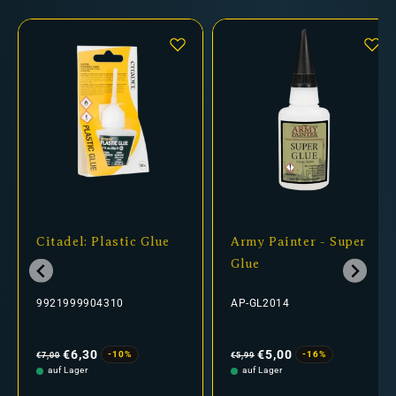
Citadel: Plastic Glue
Army Painter - Super
Glue
9921999904310
AP-GL2014
Normaler
Verkaufspreis
Normaler
Verkaufspreis
Preis
Preis
€6,30
€5,00
-10%
-16%
€7,00
€5,99
auf Lager
auf Lager