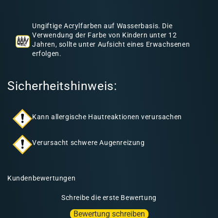
h
a
Ungiftige Acrylfarben auf Wasserbasis. Die
l
Verwendung der Farbe von Kindern unter 12
Jahren, sollte unter Aufsicht eines Erwachsenen
t
erfolgen.
Sicherheitshinweis:
Kann allergische Hautreaktionen verursachen
Verursacht schwere Augenreizung
Kundenbewertungen
Schreibe die erste Bewertung
Bewertung schreiben