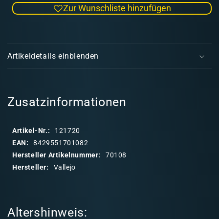
Zur Wunschliste hinzufügen
Menge
Men
für
für
Model
Mode
E
Color
Colo
i
Set
Set
Artikeldetails einblenden
08:
08:
n
Panzer
Panz
k
Colours
Colo
l
a
Zusatzinformationen
p
p
Artikel-Nr.:
121720
b
EAN:
8429551701082
a
Hersteller Artikelnummer:
70108
r
Hersteller:
Vallejo
e
r
I
Altershinweis:
n