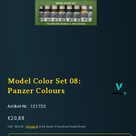
Nicht-EU: kein kostenloser Versand
Lieferungen in Nicht-EU-Länder (z. B. Schweiz)
nicht im Kaufpreis oder in
den Versandkosten enthalten
Medien
1
Model Color Set 08:
in
Modal
öffnen
Panzer Colours
SKU:
Artikel-Nr. :121720
Normaler
€20,88
Preis
inkl. MwSt.
Versand
wird beim Checkout berechnet