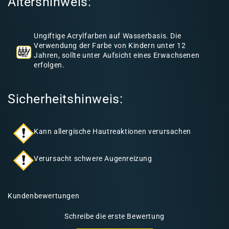
Altershinweis:
n
h
a
Ungiftige Acrylfarben auf Wasserbasis. Die
l
Verwendung der Farbe von Kindern unter 12
Jahren, sollte unter Aufsicht eines Erwachsenen
t
erfolgen.
Sicherheitshinweis:
Kann allergische Hautreaktionen verursachen
Verursacht schwere Augenreizung
Kundenbewertungen
Schreibe die erste Bewertung