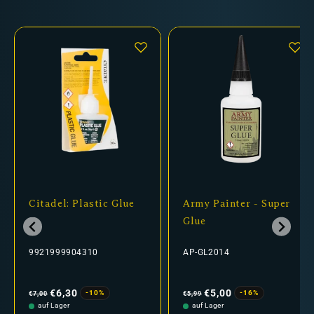
Citadel: Plastic Glue
Army Painter - Super
Glue
9921999904310
AP-GL2014
Normaler
Verkaufspreis
Normaler
Verkaufspreis
Preis
Preis
€6,30
€5,00
-10%
-16%
€7,00
€5,99
auf Lager
auf Lager