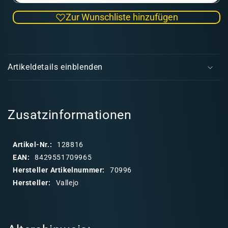
die
die
Zur Wunschliste hinzufügen
Menge
Men
für
für
Model
Mode
E
Color
Colo
i
Gold
Gold
Artikeldetails einblenden
18
18
n
ml
ml
k
(199)
(199
l
a
Zusatzinformationen
p
p
Artikel-Nr.:
128816
b
EAN:
8429551709965
a
Hersteller Artikelnummer:
70996
r
Hersteller:
Vallejo
e
r
I