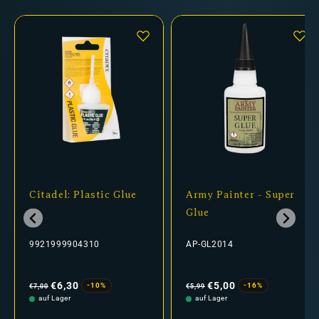
Citadel: Plastic Glue
Army Painter - Super
Glue
9921999904310
AP-GL2014
Normaler
Verkaufspreis
Normaler
Verkaufspreis
Preis
Preis
€6,30
€5,00
-10%
-16%
€7,00
€5,99
auf Lager
auf Lager