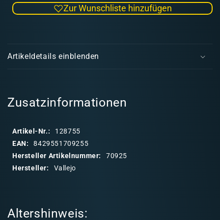
Zur Wunschliste hinzufügen
Menge
Men
für
für
Model
Mode
E
Color
Colo
i
Blue
Blue
Artikeldetails einblenden
18
18
n
ml
ml
k
(62)
(62)
l
a
Zusatzinformationen
p
p
Artikel-Nr.:
128755
b
EAN:
8429551709255
a
Hersteller Artikelnummer:
70925
r
Hersteller:
Vallejo
e
r
I
Altershinweis:
n