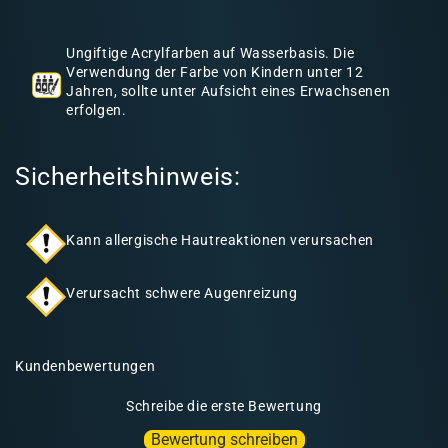
h
a
Ungiftige Acrylfarben auf Wasserbasis. Die
l
Verwendung der Farbe von Kindern unter 12
Jahren, sollte unter Aufsicht eines Erwachsenen
t
erfolgen.
Sicherheitshinweis:
Kann allergische Hautreaktionen verursachen
Verursacht schwere Augenreizung
Kundenbewertungen
Schreibe die erste Bewertung
Bewertung schreiben