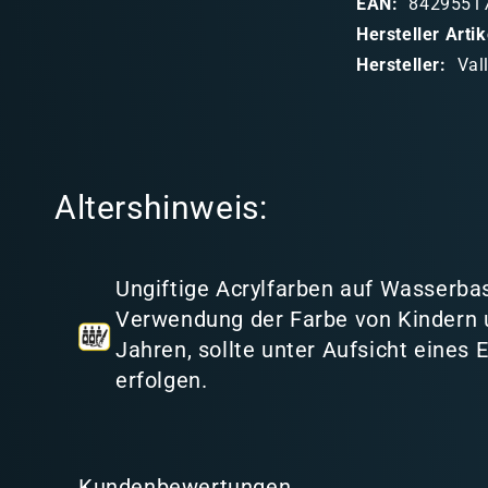
EAN:
8429551
b
Hersteller Art
a
Hersteller:
Val
r
e
r
I
Altershinweis:
n
h
a
Ungiftige Acrylfarben auf Wasserbas
l
Verwendung der Farbe von Kindern 
t
Jahren, sollte unter Aufsicht eines
erfolgen.
Kundenbewertungen