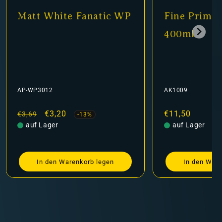
Fine Primer Black
Matt Black
400ml
AK1009
AP-WP3001
Normaler
€11,50
Normaler
Verkau
€3,30
€3,69
Preis
auf Lager
Preis
auf Lager
In den Warenkorb legen
In den War