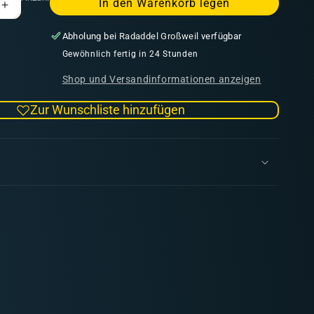
In den Warenkorb legen
Erhöhe
die
Abholung bei
Radaddel Großweil
verfügbar
Menge
für
Gewöhnlich fertig in 24 Stunden
Model
Shop und Versandinformationen anzeigen
Color
Beige
Zur Wunschliste hinzufügen
Brown
18
ml
(150)