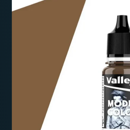
Deutschland: ab
69 €
Österreich & EU: ab
200 €
Schweiz: ab
350 €
Nicht-EU: kein kostenloser Versand
Lieferungen in Nicht-EU-Länder (z. B. Sc
nicht im Kaufpreis od
enthalten