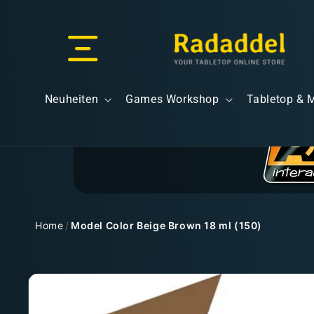
Direkt
zum
Inhalt
Versand & Lieferung
Neuheiten
Games Workshop
Tabletop & 
Versandkosten
Home
/
Model Color Beige Brown 18 ml (150)
Zu
Kostenloser Versand
Produktinformationen
springen