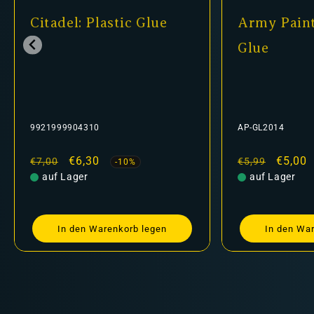
Army Painter - Super
Shade: Nul
Glue
24-14
AP-GL2014
9918995304806
Normaler
Verkaufspreis
€5,00
Normaler
Verka
€5,20
€5,99
€6,30
-16%
Preis
auf Lager
Preis
nicht auf Lager
In den Warenkorb legen
Aus