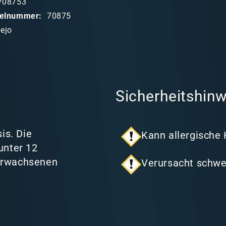
708753
ikelnummer:
70875
lejo
Sicherheitshinw
is. Die
Kann allergische
unter 12
 Erwachsenen
Verursacht schwe