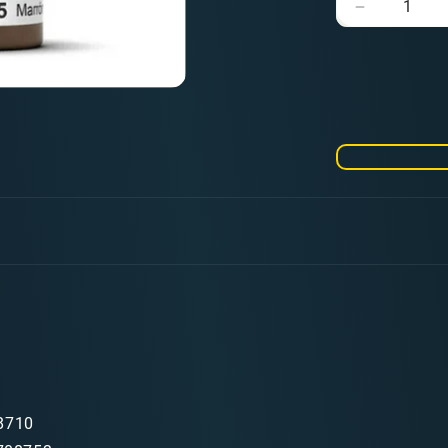
Verringere
die
Menge
für
Model
Color
Beige
Brown
18
ml
(150)
8710