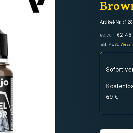
Brown
SKU:
Artikel-Nr. :12
Normaler
Verka
€2,45
€2,70
Preis
inkl. MwSt.
Versa
hweiz)
Sofort ve
er in den Versandkosten
Kostenlos
69 €