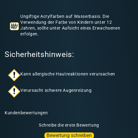
h
a
Ungiftige Acrylfarben auf Wasserbasis. Die
l
Verwendung der Farbe von Kindern unter 12
Jahren, sollte unter Aufsicht eines Erwachsenen
t
erfolgen.
Sicherheitshinweis:
Kann allergische Hautreaktionen verursachen
Verursacht schwere Augenreizung
Kundenbewertungen
Schreibe die erste Bewertung
Bewertung schreiben