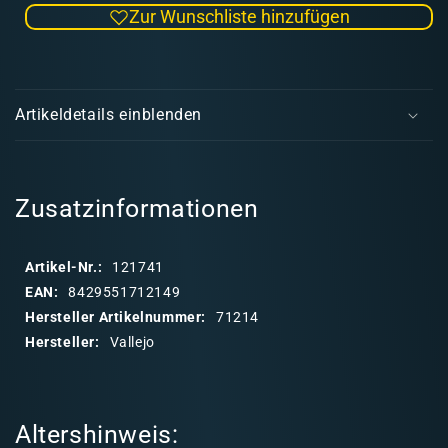
Zur Wunschliste hinzufügen
Menge
Men
für
für
Model
Mode
E
Air
Air
i
Set:
Set:
Artikeldetails einblenden
Ruins
Ruin
n
&amp;
&am
k
Rubble
Rubb
l
a
Zusatzinformationen
p
p
Artikel-Nr.:
121741
b
EAN:
8429551712149
a
Hersteller Artikelnummer:
71214
r
Hersteller:
Vallejo
e
r
I
Altershinweis:
n