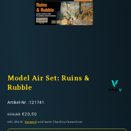
Nicht-EU: kein kostenloser Versand
Lieferungen in Nicht-EU-Länder (z. B. Schweiz)
nicht im Kaufpreis oder in
den Versandkosten enthalten
Medien
1
Model Air Set: Ruins &
in
Modal
öffnen
Rubble
SKU:
Artikel-Nr. :121741
Normaler
Verkaufspreis
€20,50
€20,88
Preis
inkl. MwSt.
Versand
wird beim Checkout berechnet