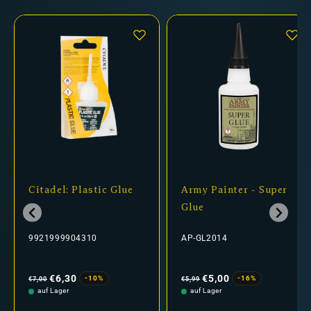
Citadel: Plastic Glue
Army Painter - Super
Glue
9921999904310
AP-GL2014
Normaler
Verkaufspreis
Normaler
Verkaufspreis
Preis
Preis
€6,30
€5,00
-10%
-16%
€7,00
€5,99
auf Lager
auf Lager