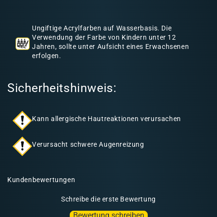
h
a
Ungiftige Acrylfarben auf Wasserbasis. Die
l
Verwendung der Farbe von Kindern unter 12
Jahren, sollte unter Aufsicht eines Erwachsenen
t
erfolgen.
Sicherheitshinweis:
Kann allergische Hautreaktionen verursachen
Verursacht schwere Augenreizung
Kundenbewertungen
Schreibe die erste Bewertung
Bewertung schreiben