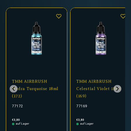
TMM AIRBRUSH
TMM AIRBRUSH
Hydra Turquoise 18ml
Celestial Violet 18ml
(172)
(169)
77172
77169
Normaler
Normaler
€3,80
€3,80
Preis
Preis
auf Lager
auf Lager