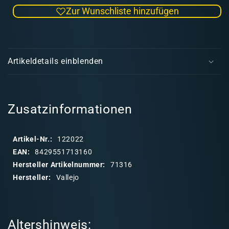
die
die
Zur Wunschliste hinzufügen
Menge
Men
für
für
Model
Mode
E
Air
Air
i
316
316
Artikeldetails einblenden
N41
N41
n
Dark
Dark
k
Olive
Oliv
l
Drab
Drab
a
Zusatzinformationen
p
p
Artikel-Nr.:
122022
b
EAN:
8429551713160
a
Hersteller Artikelnummer:
71316
r
Hersteller:
Vallejo
e
r
I
Altershinweis:
n