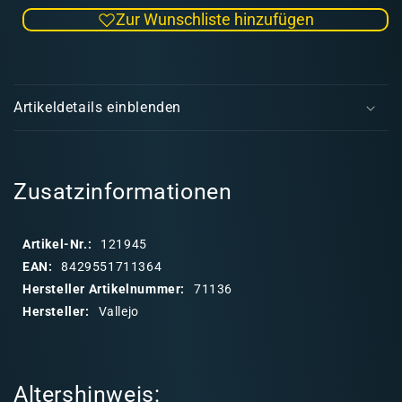
die
die
Zur Wunschliste hinzufügen
Menge
Men
für
für
Model
Mode
E
Air
Air
i
136
136
Artikeldetails einblenden
IJA
IJA
n
Earth
Eart
k
Brown
Bro
l
a
Zusatzinformationen
p
p
Artikel-Nr.:
121945
b
EAN:
8429551711364
a
Hersteller Artikelnummer:
71136
r
Hersteller:
Vallejo
e
r
I
Altershinweis:
n