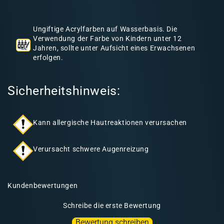
h
a
Ungiftige Acrylfarben auf Wasserbasis. Die
l
Verwendung der Farbe von Kindern unter 12
Jahren, sollte unter Aufsicht eines Erwachsenen
t
erfolgen.
Sicherheitshinweis:
Kann allergische Hautreaktionen verursachen
Verursacht schwere Augenreizung
Kundenbewertungen
Schreibe die erste Bewertung
Bewertung schreiben