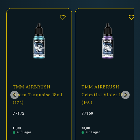
TMM AIRBRUSH
TMM AIRBRUSH
Hydra Turquoise 18ml
Celestial Violet 18ml
(172)
(169)
77172
77169
Normaler
Normaler
€3,80
€3,80
Preis
Preis
auf Lager
auf Lager