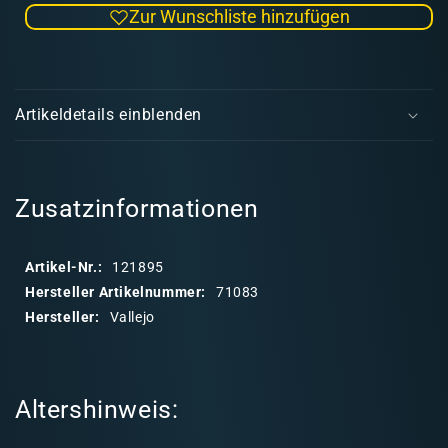
Zur Wunschliste hinzufügen
Menge
Men
für
für
Model
Mode
E
Air
Air
i
083
083
Artikeldetails einblenden
Orange
Oran
n
k
l
a
Zusatzinformationen
p
p
Artikel-Nr.:
121895
b
Hersteller Artikelnummer:
71083
a
Hersteller:
Vallejo
r
e
r
Altershinweis:
I
n