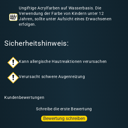
h
Ungiftige Acrylfarben auf Wasserbasis. Die
a
Verwendung der Farbe von Kindern unter 12
l
Jahren, sollte unter Aufsicht eines Erwachsenen
erfolgen.
t
Sicherheitshinweis:
Kann allergische Hautreaktionen verursachen
Verursacht schwere Augenreizung
Kundenbewertungen
Schreibe die erste Bewertung
Bewertung schreiben