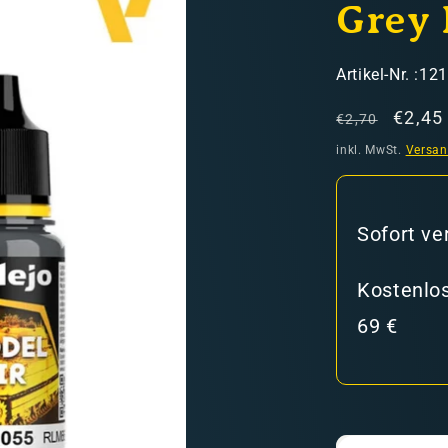
Grey
SKU:
Artikel-Nr. :12
Normaler
Verka
€2,45
€2,70
Preis
inkl. MwSt.
Versa
hweiz)
Sofort ve
er in den Versandkosten
Kostenlos
69 €