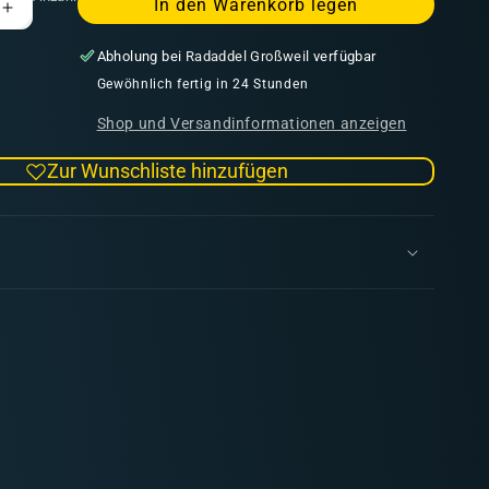
In den Warenkorb legen
Erhöhe
die
Abholung bei
Radaddel Großweil
verfügbar
Menge
für
Gewöhnlich fertig in 24 Stunden
Model
Shop und Versandinformationen anzeigen
Air
055
Zur Wunschliste hinzufügen
Black
Grey
RLM66