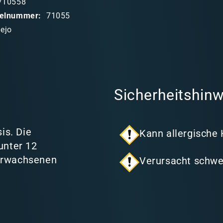
710558
ikelnummer:
71055
lejo
Sicherheitshinw
is. Die
Kann allergische
unter 12
 Erwachsenen
Verursacht schwe