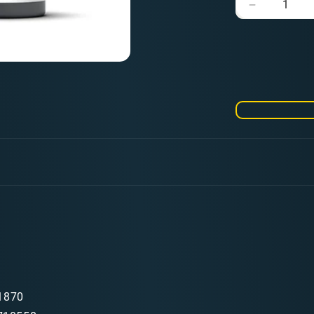
Verringere
die
Menge
für
Model
Air
055
Black
Grey
RLM66
1870