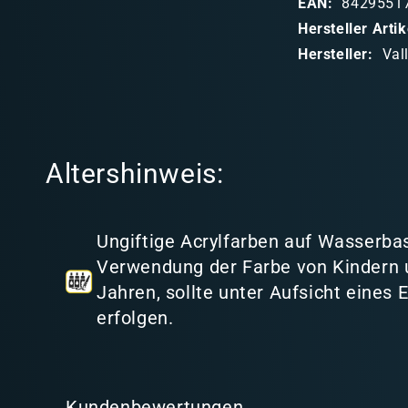
EAN:
8429551
b
Hersteller Art
a
Hersteller:
Val
r
e
r
I
Altershinweis:
n
h
a
Ungiftige Acrylfarben auf Wasserbas
l
Verwendung der Farbe von Kindern 
t
Jahren, sollte unter Aufsicht eines
erfolgen.
Kundenbewertungen