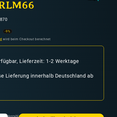
 RLM66
1870
ufspreis
-9%
nd
wird beim Checkout berechnet
rfügbar, Lieferzeit: 1-2 Werktage
e Lieferung innerhalb Deutschland ab
Anzahl