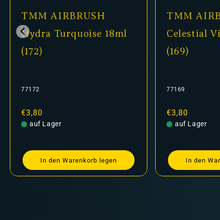
H
TMM AIRBRUSH
T
e 18ml
Celestial Violet 18ml
C
(169)
(
77169
77
Normaler
€3,80
N
€
Preis
auf Lager
Pr
legen
In den Warenkorb legen