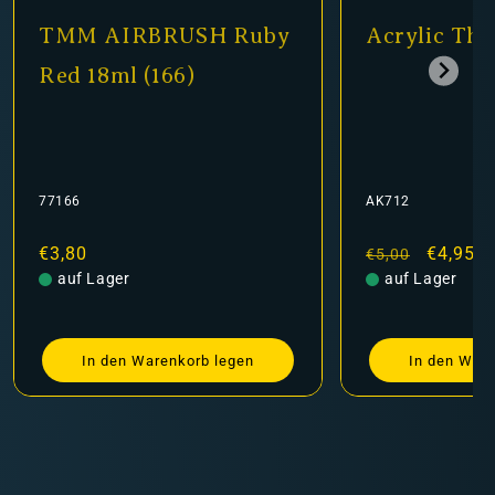
 Ruby
Acrylic Thinner
T
Me
AK712
771
Normaler
Verkaufspreis
€4,95
No
€3
€5,00
Preis
auf Lager
Pre
a
egen
In den Warenkorb legen