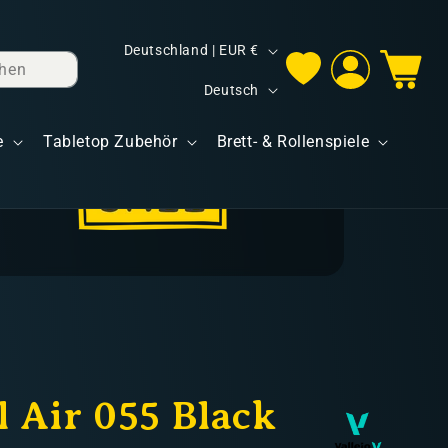
L
Deutschland | EUR €
hen
Einloggen
Warenkorb
a
S
Deutsch
n
p
d
e
Tabletop Zubehör
Brett- & Rollenspiele
r
/
a
R
c
e
h
g
e
i
o
n
 Air 055 Black