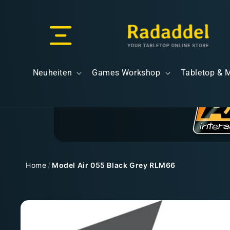
Direkt
zum
Inhalt
Versand & Lieferung
Neuheiten
Games Workshop
Tabletop & 
Versandkosten
Home
/
Model Air 055 Black Grey RLM66
Zu
Kostenloser Versand
Produktinformationen
springen