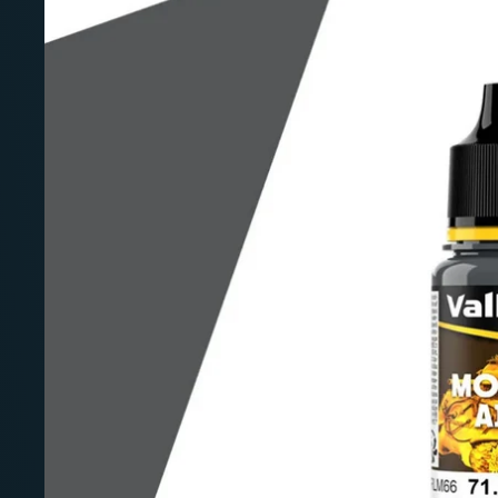
Deutschland: ab
69 €
Österreich & EU: ab
200 €
Schweiz: ab
350 €
Nicht-EU: kein kostenloser Versand
Lieferungen in Nicht-EU-Länder (z. B. Sc
nicht im Kaufpreis od
enthalten