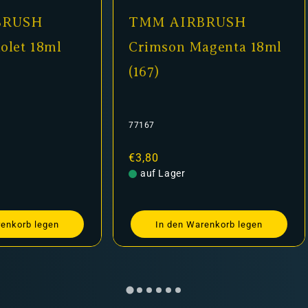
MM AIRBRUSH
TMM AIRBRUSH
rimson Magenta 18ml
Red 18ml (166)
167)
167
77166
ormaler
3,80
Normaler
€3,80
eis
auf Lager
Preis
auf Lager
In den Warenkorb legen
In den Warenkorb l