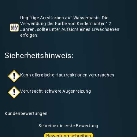
h
a
Ungiftige Acrylfarben auf Wasserbasis. Die
l
Verwendung der Farbe von Kindern unter 12
Jahren, sollte unter Aufsicht eines Erwachsenen
t
erfolgen.
Sicherheitshinweis:
Kann allergische Hautreaktionen verursachen
Verursacht schwere Augenreizung
Kundenbewertungen
Schreibe die erste Bewertung
Bewertung schreiben