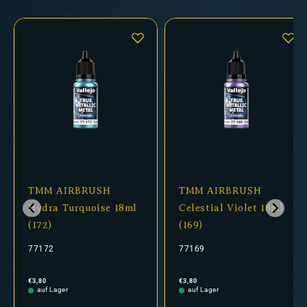
TMM AIRBRUSH
TMM AIRBRUSH
Hydra Turquoise 18ml
Celestial Violet 18ml
(172)
(169)
77172
77169
Normaler
Normaler
€3,80
€3,80
Preis
Preis
auf Lager
auf Lager