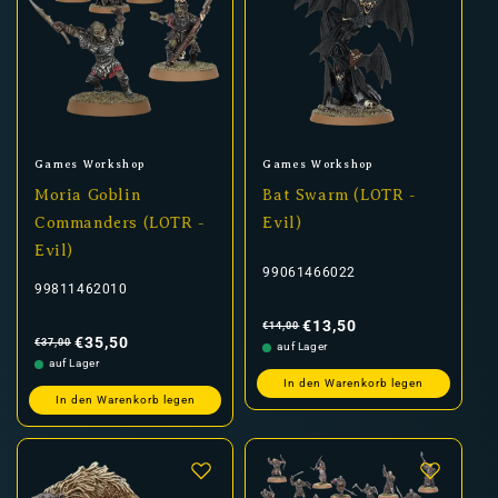
Anbieter:
Anbieter:
Games Workshop
Games Workshop
Moria Goblin
Bat Swarm (LOTR -
Commanders (LOTR -
Evil)
Evil)
99061466022
99811462010
Normaler
Verkaufspreis
Preis
€13,50
€14,00
Normaler
Verkaufspreis
Preis
€35,50
€37,00
auf Lager
auf Lager
In den Warenkorb legen
In den Warenkorb legen