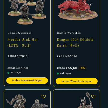
Anbieter:
Anbieter:
Games Workshop
Games Workshop
Mordor Uruk-Hai
Dragon 2025 (Middle-
(LOTR - Evil)
Earth - Evil)
99061462075
99811466024
Normaler
Verkaufspreis
Normaler
Verkaufspreis
Preis
Preis
€35,50
€65,60
-6%
€37,00
€70,00
auf Lager
auf Lager
In den Warenkorb legen
In den Warenkorb legen