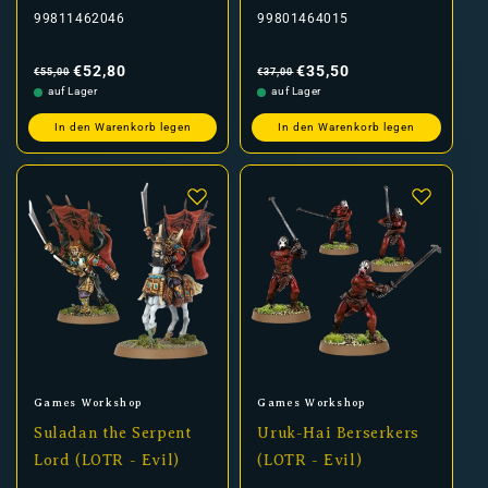
99811462046
99801464015
Normaler
Verkaufspreis
Normaler
Verkaufspreis
Preis
Preis
€52,80
€35,50
€55,00
€37,00
auf Lager
auf Lager
In den Warenkorb legen
In den Warenkorb legen
Anbieter:
Anbieter:
Games Workshop
Games Workshop
Suladan the Serpent
Uruk-Hai Berserkers
Lord (LOTR - Evil)
(LOTR - Evil)