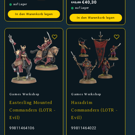
Preis
€40,30
€42,00
auf Lager
auf Lager
In den Warenkorb legen
In den Warenkorb legen
Anbieter:
Anbieter:
Games Workshop
Games Workshop
Easterling Mounted
Haradrim
Commanders (LOTR -
Commanders (LOTR -
Evil)
Evil)
99811464106
99811464022