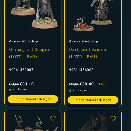
Anbieter:
Anbieter:
Games Workshop
Games Workshop
Gorbag and Shagrat
Dark Lord Sauron
(LOTR - Evil)
(LOTR - Evil)
99061462087
99811466002
Normaler
Verkaufspreis
Normaler
Verkaufspreis
Preis
Preis
€33,10
€39,40
-6%
€34,50
€42,00
auf Lager
auf Lager
In den Warenkorb legen
In den Warenkorb legen