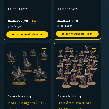
99121499027
99121464025
Normaler
Verkaufspreis
Normaler
Verkaufspreis
Preis
Preis
€27,20
€40,30
-6%
€29,00
€42,00
auf Lager
auf Lager
In den Warenkorb legen
In den Warenkorb legen
Anbieter:
Anbieter:
Games Workshop
Games Workshop
Morgul Knights (LOTR
Haradrim Warriors