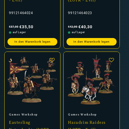
- Evil)
(LOTR - Evil)
99121464024
99121464023
Normaler
Verkaufspreis
Normaler
Verkaufspreis
Preis
Preis
€35,50
€40,30
€37,00
€42,00
auf Lager
auf Lager
In den Warenkorb legen
In den Warenkorb legen
Anbieter:
Anbieter:
Games Workshop
Games Workshop
Easterling
Haradrim Raiders