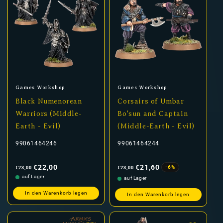
Anbieter:
Anbieter:
Games Workshop
Games Workshop
Black Numenorean
Corsairs of Umbar
Warriors (Middle-
Bo'sun and Captain
Earth - Evil)
(Middle-Earth - Evil)
99061464246
99061464244
Normaler
Verkaufspreis
Normaler
Verkaufspreis
Preis
Preis
€22,00
€21,60
-6%
€23,00
€23,00
auf Lager
auf Lager
In den Warenkorb legen
In den Warenkorb legen