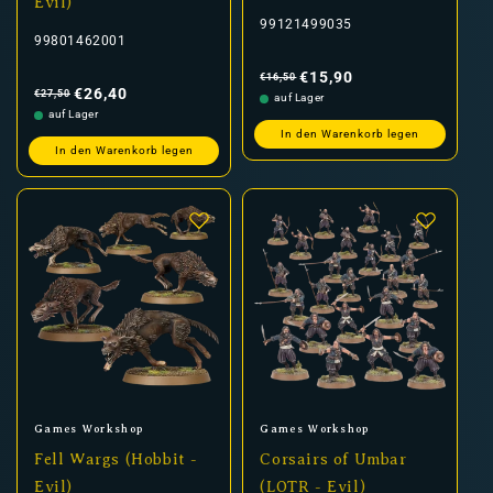
Evil)
99121499035
99801462001
Normaler
Verkaufspreis
Preis
€15,90
€16,50
Normaler
Verkaufspreis
Preis
€26,40
€27,50
auf Lager
auf Lager
In den Warenkorb legen
In den Warenkorb legen
Anbieter:
Anbieter:
Games Workshop
Games Workshop
Fell Wargs (Hobbit -
Corsairs of Umbar
Evil)
(LOTR - Evil)