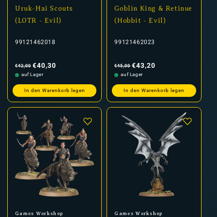
Uruk-Hai Scouts
Goblin King & Retinue
(LOTR - Evil)
(Hobbit - Evil)
99121462018
99121462023
Normaler
Verkaufspreis
Normaler
Verkaufspreis
Preis
Preis
€40,30
€43,20
€42,00
€45,00
auf Lager
auf Lager
In den Warenkorb legen
In den Warenkorb legen
Anbieter:
Anbieter:
Games Workshop
Games Workshop