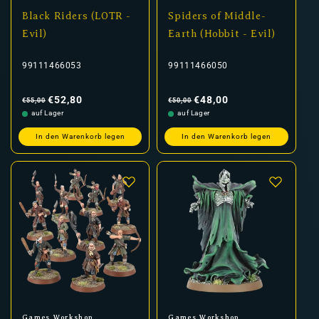
Black Riders (LOTR -
Spiders of Middle-
Evil)
Earth (Hobbit - Evil)
99111466053
99111466050
Normaler
Verkaufspreis
Normaler
Verkaufspreis
Preis
Preis
€52,80
€48,00
€55,00
€50,00
auf Lager
auf Lager
In den Warenkorb legen
In den Warenkorb legen
Anbieter:
Anbieter:
Games Workshop
Games Workshop