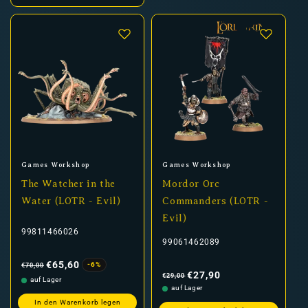
Anbieter:
Anbieter:
Games Workshop
Games Workshop
The Watcher in the
Mordor Orc
Water (LOTR - Evil)
Commanders (LOTR -
Evil)
99811466026
99061462089
Normaler
Verkaufspreis
Preis
€65,60
-6%
€70,00
Normaler
Verkaufspreis
Preis
€27,90
€29,00
auf Lager
auf Lager
In den Warenkorb legen