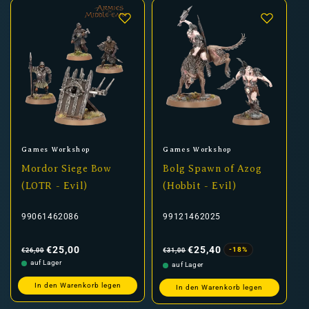
Anbieter:
Anbieter:
Games Workshop
Games Workshop
Mordor Siege Bow
Bolg Spawn of Azog
(LOTR - Evil)
(Hobbit - Evil)
99061462086
99121462025
Normaler
Verkaufspreis
Normaler
Verkaufspreis
Preis
Preis
€25,00
€25,40
-18%
€26,00
€31,00
auf Lager
auf Lager
In den Warenkorb legen
In den Warenkorb legen