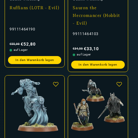
Ruffians (LOTR - Evil)
Sauron the
Necromancer (Hobbit
- Evil)
99111464190
99111464103
Normaler
Verkaufspreis
Preis
€52,80
€55,00
Normaler
Verkaufspreis
Preis
€33,10
€34,50
auf Lager
auf Lager
In den Warenkorb legen
In den Warenkorb legen