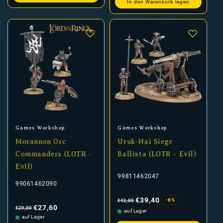
In den Warenkorb legen
Anbieter:
Anbieter:
Games Workshop
Games Workshop
Morannon Orc
Uruk-Hai Siege
Commanders (LOTR -
Ballista (LOTR - Evil)
Evil)
99811462047
99061462090
Normaler
Verkaufspreis
Preis
€39,40
-6%
€42,00
Normaler
Verkaufspreis
Preis
€27,60
€29,00
auf Lager
auf Lager