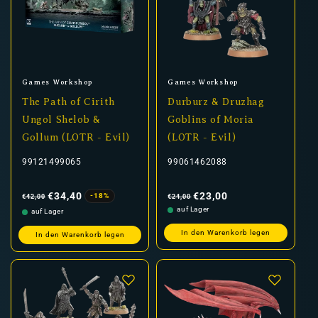
Anbieter:
Anbieter:
Games Workshop
Games Workshop
The Path of Cirith
Durburz & Druzhag
Ungol Shelob &
Goblins of Moria
Gollum (LOTR - Evil)
(LOTR - Evil)
99121499065
99061462088
Normaler
Verkaufspreis
Normaler
Verkaufspreis
Preis
Preis
€34,40
€23,00
-18%
€42,00
€24,00
auf Lager
auf Lager
In den Warenkorb legen
In den Warenkorb legen