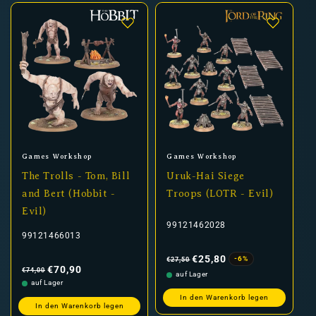
Anbieter:
Anbieter:
Games Workshop
Games Workshop
The Trolls - Tom, Bill
Uruk-Hai Siege
and Bert (Hobbit -
Troops (LOTR - Evil)
Evil)
99121462028
99121466013
Normaler
Verkaufspreis
Preis
€25,80
-6%
€27,50
Normaler
Verkaufspreis
Preis
€70,90
€74,00
auf Lager
auf Lager
In den Warenkorb legen
In den Warenkorb legen