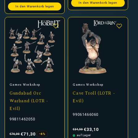
In den Warenkorb legen
In den Warenkorb legen
Anbieter:
Anbieter:
Games Workshop
Games Workshop
Gundabad Orc
Cave Troll (LOTR -
Warband (LOTR -
Evil)
Evil)
99061466060
99811462050
Normaler
Verkaufspreis
Preis
€33,10
€34,50
Normaler
Verkaufspreis
Preis
€71,30
-6%
€76,00
auf Lager