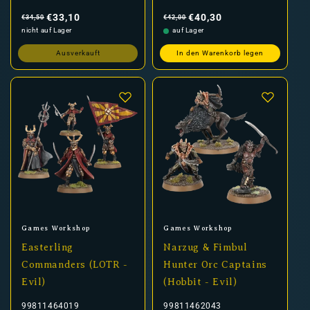
Normaler
Verkaufspreis
Normaler
Verkaufspreis
Preis
Preis
€33,10
€40,30
€34,50
€42,00
nicht auf Lager
auf Lager
Ausverkauft
In den Warenkorb legen
Anbieter:
Anbieter:
Games Workshop
Games Workshop
Easterling
Narzug & Fimbul
Commanders (LOTR -
Hunter Orc Captains
Evil)
(Hobbit - Evil)
99811464019
99811462043