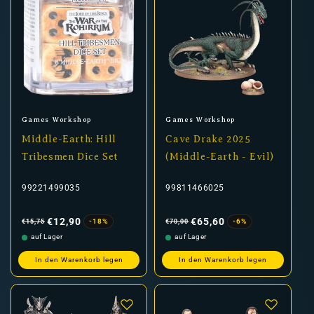
Anbieter:
Anbieter:
Games Workshop
Games Workshop
Middle-Earth: Hill
Cave Drake 2025
Tribesmen Dice Set
(Middle-Earth - Evil)
99221499035
99811466025
Normaler
Verkaufspreis
Normaler
Verkaufspreis
Preis
Preis
€12,90
€65,60
-18%
-6%
€15,75
€70,00
auf Lager
auf Lager
In den Warenkorb legen
In den Warenkorb legen