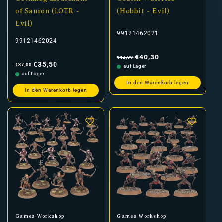
of Sauron (LOTR -
(Hobbit - Evil)
Evil)
99121462021
99121462024
Normaler
Verkaufspreis
Preis
€40,30
€42,00
Normaler
Verkaufspreis
Preis
€35,50
€37,00
auf Lager
auf Lager
In den Warenkorb legen
In den Warenkorb legen
Anbieter:
Anbieter:
Games Workshop
Games Workshop