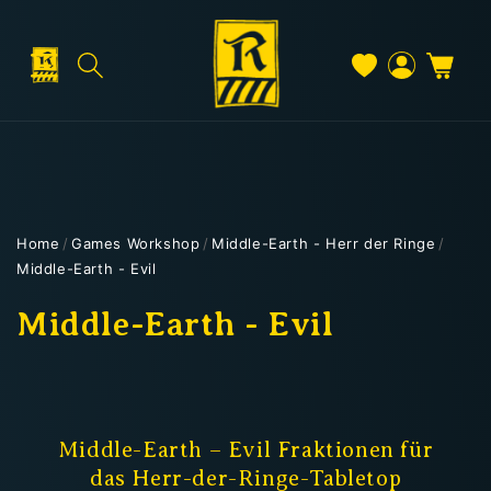
Direkt
zum
Inhalt
Warenkorb
Versand & Lieferung
Einloggen
Home
/
Games Workshop
/
Middle-Earth - Herr der Ringe
/
Middle-Earth - Evil
Versandkosten
K
Middle-Earth - Evil
a
Kostenloser Versand
t
Deutschland: ab
69 €
e
Middle-Earth – Evil Fraktionen für
Österreich & EU: ab
200 €
das Herr-der-Ringe-Tabletop
Schweiz: ab
350 €