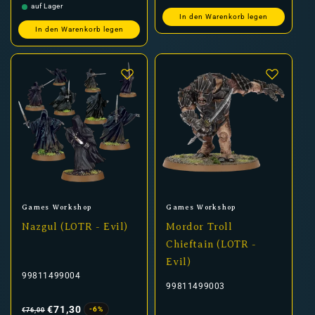
auf Lager
In den Warenkorb legen
In den Warenkorb legen
Anbieter:
Anbieter:
Games Workshop
Games Workshop
Nazgul (LOTR - Evil)
Mordor Troll
Chieftain (LOTR -
Evil)
99811499004
99811499003
Normaler
Verkaufspreis
Preis
€71,30
-6%
€76,00
Normaler
Verkaufspreis