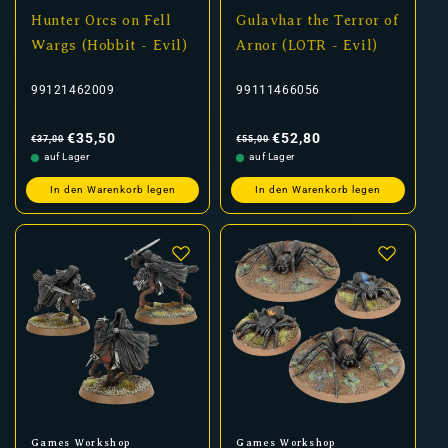
Hunter Orcs on Fell
Gulavhar the Terror of
Wargs (Hobbit - Evil)
Arnor (LOTR - Evil)
99121462009
99111466056
Normaler
Verkaufspreis
Normaler
Verkaufspreis
Preis
Preis
€35,50
€52,80
€37,00
€55,00
auf Lager
auf Lager
In den Warenkorb legen
In den Warenkorb legen
Anbieter:
Anbieter:
Games Workshop
Games Workshop