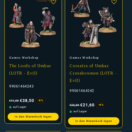
Anbieter:
Anbieter:
Games Workshop
Games Workshop
The Lords of Umbar
Corsairs of Umbar
(LOTR - Evil)
Crossbowmen (LOTR -
Evil)
99061464243
99061464242
Normaler
Verkaufspreis
Preis
€38,50
-6%
€41,00
Normaler
Verkaufspreis
Preis
€21,60
-6%
€23,00
auf Lager
auf Lager
In den Warenkorb legen
In den Warenkorb legen