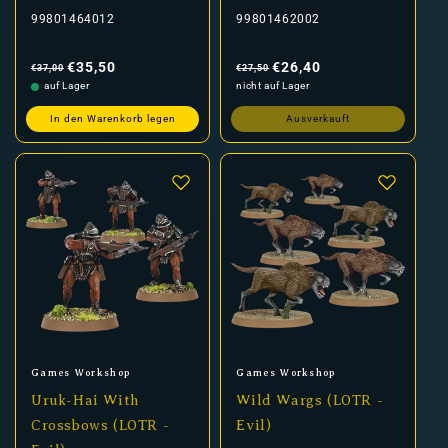
99801464012
99801462002
Normaler
Verkaufspreis
Normaler
Verkaufspreis
Preis
Preis
€35,50
€26,40
€37,00
€27,50
auf Lager
nicht auf Lager
In den Warenkorb legen
Ausverkauft
Anbieter:
Anbieter:
Games Workshop
Games Workshop
Uruk-Hai With
Wild Wargs (LOTR -
Crossbows (LOTR -
Evil)