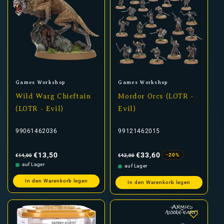
Anbieter:
Anbieter:
Games Workshop
Games Workshop
Wild Warg Chieftain
Mordor Orcs (LOTR -
(LOTR - Evil)
Evil)
99061462036
99121462015
Normaler
Verkaufspreis
Normaler
Verkaufspreis
Preis
Preis
€13,50
€33,60
-20%
€14,00
€42,00
auf Lager
auf Lager
In den Warenkorb legen
In den Warenkorb legen