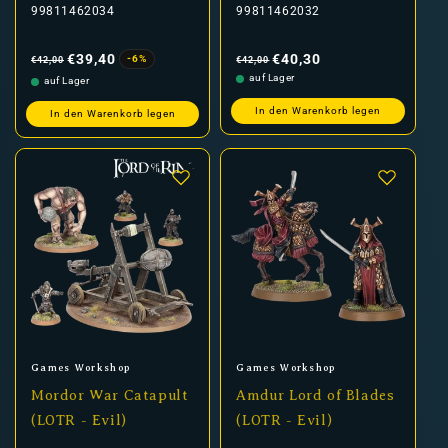
99811462034
99811462032
Normaler
Verkaufspreis
Normaler
Verkaufspreis
Preis
Preis
€39,40
€40,30
-6%
€42,00
€42,00
auf Lager
auf Lager
In den Warenkorb legen
In den Warenkorb legen
Anbieter:
Anbieter:
Games Workshop
Games Workshop
Mordor War Catapult
Amdur Lord of Blades
(LOTR - Evil)
(LOTR - Evil)