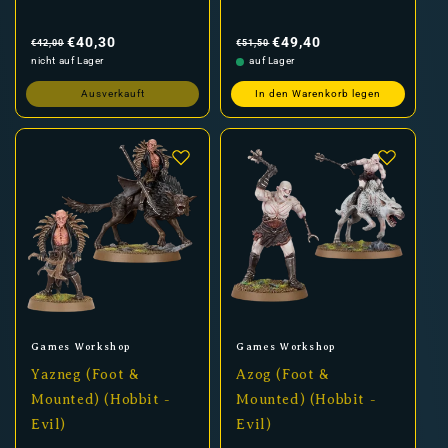
Normaler
Verkaufspreis
Normaler
Verkaufspreis
Preis
Preis
€40,30
€49,40
€42,00
€51,50
nicht auf Lager
auf Lager
Ausverkauft
In den Warenkorb legen
Anbieter:
Anbieter:
Games Workshop
Games Workshop
Yazneg (Foot &
Azog (Foot &
Mounted) (Hobbit -
Mounted) (Hobbit -
Evil)
Evil)