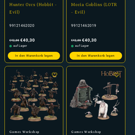
Hunter Orcs (Hobbit -
Moria Goblins (LOTR
Evil)
- Evil)
99121462020
99121462019
Normaler
Verkaufspreis
Normaler
Verkaufspreis
Preis
Preis
€40,30
€40,30
€42,00
€42,00
auf Lager
auf Lager
In den Warenkorb legen
In den Warenkorb legen
Anbieter:
Anbieter:
Games Workshop
Games Workshop