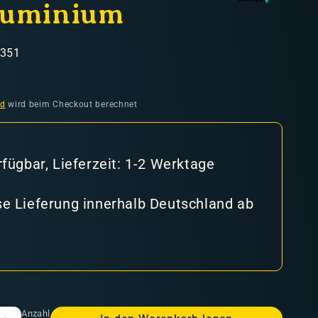
luminium
6351
ufspreis
nd
wird beim Checkout berechnet
rfügbar, Lieferzeit: 1-2 Werktage
e Lieferung innerhalb Deutschland ab
Anzahl