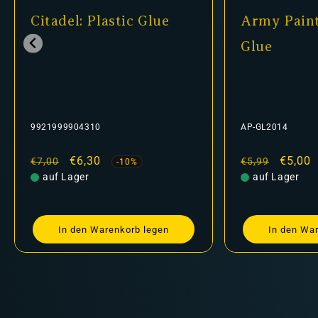
Citadel: Plastic Glue
Army Paint
Glue
9921999904310
AP-GL2014
Normaler
Verkaufspreis
€6,30
Normaler
Verkau
€5,00
€7,00
€5,99
-10%
Preis
auf Lager
Preis
auf Lager
In den Warenkorb legen
In den Wa