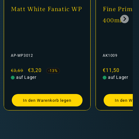
Matt White Fanatic WP
Fine Primer
400ml
AP-WP3012
AK1009
Normaler
Verkaufspreis
€3,20
Normaler
€11,50
€3,69
-13%
Preis
auf Lager
Preis
auf Lager
In den Warenkorb legen
In den Ware