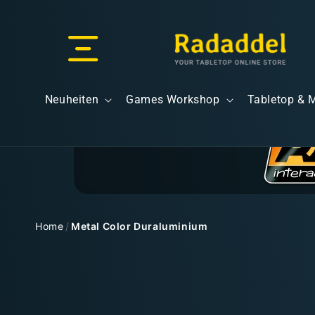
Direkt
zum
Inhalt
Versand & Lieferung
Neuheiten
Games Workshop
Tabletop & 
Versandkosten
Home
/
Metal Color Duraluminium
Zu
Kostenloser Versand
Produktinformationen
springen