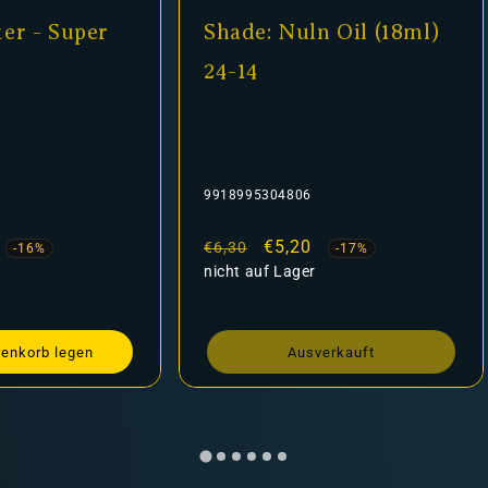
er - Super
Shade: Nuln Oil (18ml)
24-14
9918995304806
fspreis
Normaler
Verkaufspreis
€5,20
€6,30
-16%
-17%
Preis
nicht auf Lager
renkorb legen
Ausverkauft