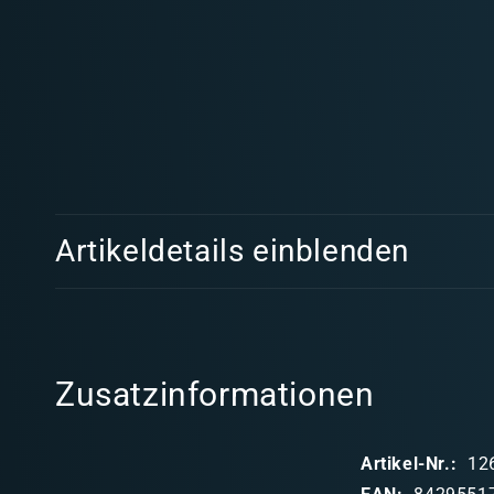
Medien
1
in
Modal
öffnen
E
Artikeldetails einblenden
i
n
k
l
Zusatzinformationen
a
p
Artikel-Nr.:
12
p