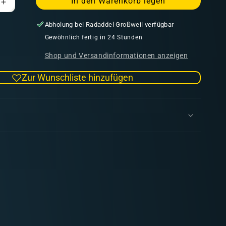
In den Warenkorb legen
Erhöhe
die
Abholung bei
Radaddel Großweil
verfügbar
Menge
für
Gewöhnlich fertig in 24 Stunden
Metal
Shop und Versandinformationen anzeigen
Color
ium
Duraluminium
Zur Wunschliste hinzufügen