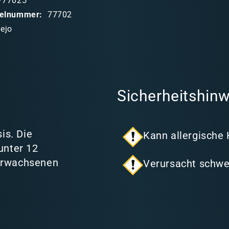
777025
ikelnummer:
77702
lejo
Sicherheitshinw
is. Die
Kann allergische
unter 12
 Erwachsenen
Verursacht schwe