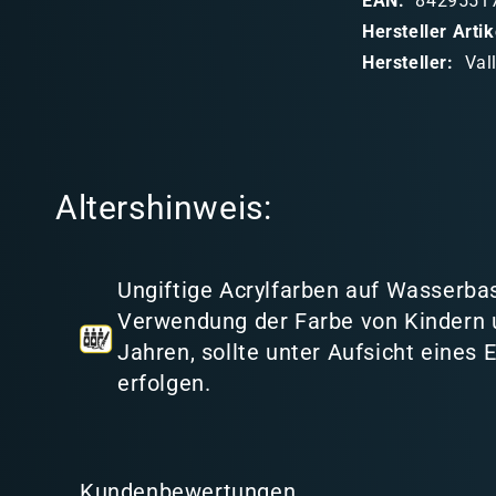
EAN:
8429551
b
Hersteller Art
a
Hersteller:
Val
r
e
r
I
Altershinweis:
n
h
a
Ungiftige Acrylfarben auf Wasserbas
l
Verwendung der Farbe von Kindern 
t
Jahren, sollte unter Aufsicht eines
erfolgen.
Kundenbewertungen