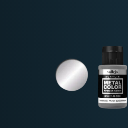
Deutschland: ab
69 €
Österreich & EU: ab
200 €
Schweiz: ab
350 €
Nicht-EU: kein kostenloser Versand
Lieferungen in Nicht-EU-Länder (z. B. Sc
nicht im Kaufpreis od
enthalten