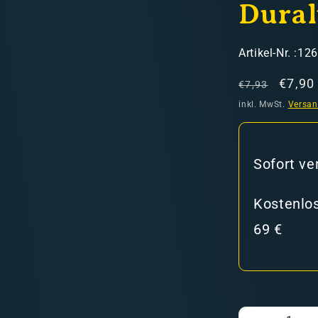
Dura
SKU:
Artikel-Nr. :12
Normaler
Verka
€7,90
€7,93
Preis
inkl. MwSt.
Versa
hweiz)
Sofort ve
er in den Versandkosten
Kostenlos
69 €