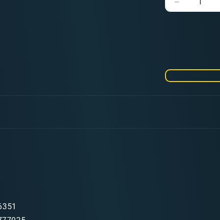
Verringere
die
Menge
für
Metal
Color
Duralumin
6351