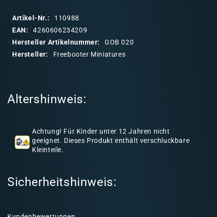
p
p
Artikel-Nr.:
110988
b
EAN:
4260606234209
a
Hersteller Artikelnummer:
GOB 020
r
Hersteller:
Freebooter Miniatures
e
r
I
Altershinweis:
n
h
a
Achtung! Für Kinder unter 12 Jahren nicht
l
geeignet. Dieses Produkt enthält verschluckbare
Kleinteile.
t
Sicherheitshinweis:
Kundenbewertungen