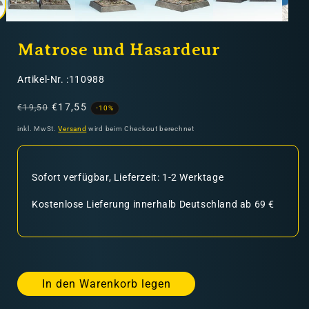
Matrose und Hasardeur
SKU:
Artikel-Nr. :110988
Normaler
Verkaufspreis
€17,55
€19,50
-10%
Preis
inkl. MwSt.
Versand
wird beim Checkout berechnet
Sofort verfügbar, Lieferzeit: 1-2 Werktage
Kostenlose Lieferung innerhalb Deutschland ab 69 €
In den Warenkorb legen