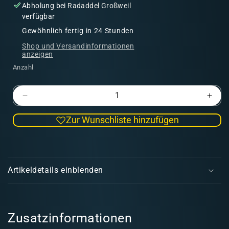
Abholung bei
Radaddel Großweil
verfügbar
Gewöhnlich fertig in 24 Stunden
Shop und Versandinformationen
anzeigen
Anzahl
Verringere
Erhö
die
die
Zur Wunschliste hinzufügen
Menge
Men
für
für
Matrose
Matr
E
und
und
i
Hasardeur
Hasa
Artikeldetails einblenden
n
k
l
a
Zusatzinformationen