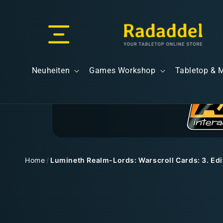
Direkt
zum
Inhalt
Versand & Lieferung
Neuheiten
Games Workshop
Tabletop & 
Versandkosten
Home
/
Lumineth Realm-Lords: Warscroll Cards: 3. Edi
Zu
Kostenloser Versand
Produktinformationen
springen