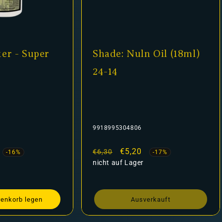
er - Super
Shade: Nuln Oil (18ml)
24-14
9918995304806
fspreis
Normaler
Verkaufspreis
€5,20
€6,30
-16%
-17%
Preis
nicht auf Lager
renkorb legen
Ausverkauft