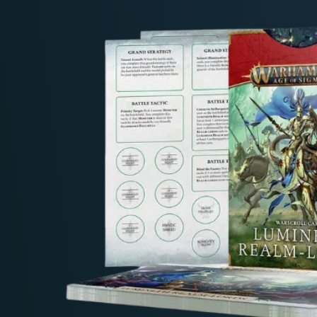
Deutschland: ab
69 €
Österreich & EU: ab
200 €
Schweiz: ab
350 €
Nicht-EU: kein kostenloser Versand
Lieferungen in Nicht-EU-Länder (z. B. Sc
nicht im Kaufpreis od
enthalten