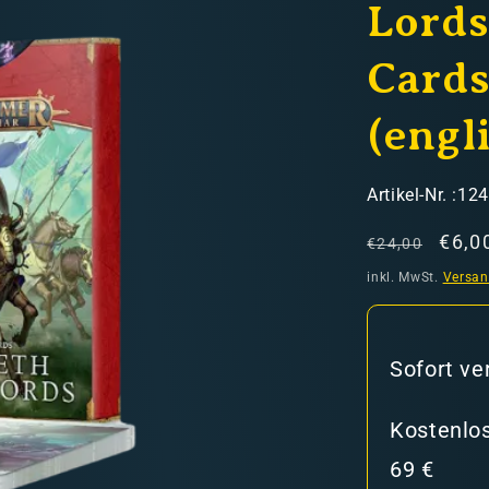
Lords
Cards
(engl
hweiz)
SKU:
Artikel-Nr. :12
Normaler
Verk
€6,0
€24,00
Preis
inkl. MwSt.
Versa
er in den Versandkosten
Sofort ve
Kostenlos
69 €