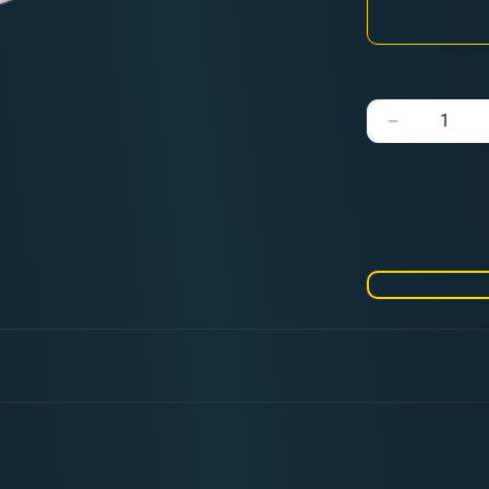
Verringere
die
Menge
für
Lumineth
Realm-
Lords:
Warscroll
Cards:
3.
Edition
(englisch)