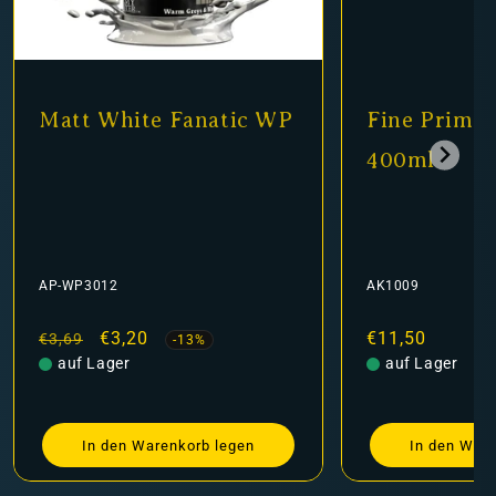
Matt White Fanatic WP
Fine Primer
400ml
AP-WP3012
AK1009
Normaler
Verkaufspreis
€3,20
Normaler
€11,50
€3,69
-13%
Preis
auf Lager
Preis
auf Lager
In den Warenkorb legen
In den Ware