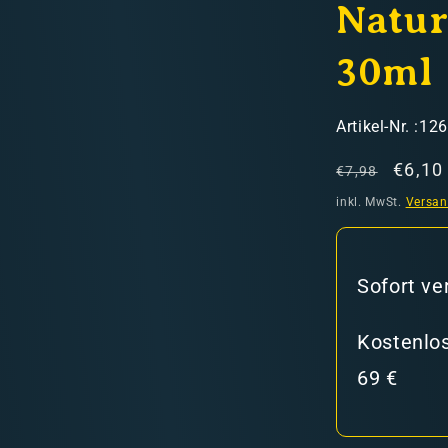
Natur
30ml
SKU:
Artikel-Nr. :12
Normaler
Verka
€6,10
€7,98
hweiz)
Preis
inkl. MwSt.
Versa
er in den Versandkosten
Sofort ve
Kostenlos
69 €