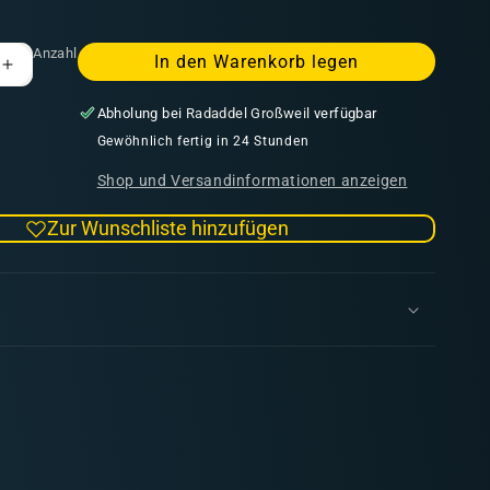
Anzahl
In den Warenkorb legen
Erhöhe
die
Abholung bei
Radaddel Großweil
verfügbar
Menge
für
Gewöhnlich fertig in 24 Stunden
Liquitex
Shop und Versandinformationen anzeigen
Ink
Umbra
Zur Wunschliste hinzufügen
Natur
t
Transparent
30ml