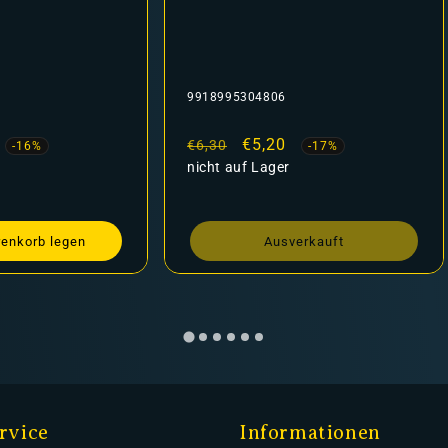
9918995304806
fspreis
Normaler
Verkaufspreis
€5,20
€6,30
-16%
-17%
Preis
nicht auf Lager
renkorb legen
Ausverkauft
rvice
Informationen