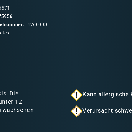
6571
75956
ikelnummer:
4260333
uitex
is. Die
Kann allergische
unter 12
 Erwachsenen
Verursacht schwe