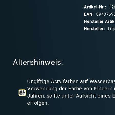
p
Artikel-Nr.:
12
p
EAN:
0943769
b
Hersteller Art
a
Hersteller:
Liq
r
e
r
I
Altershinweis:
n
h
a
Ungiftige Acrylfarben auf Wasserbas
l
Verwendung der Farbe von Kindern 
t
Jahren, sollte unter Aufsicht eines
erfolgen.