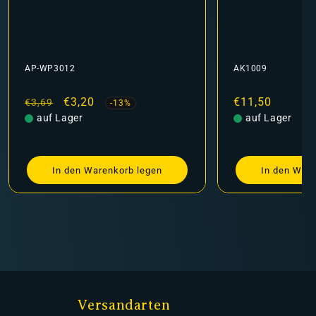
AP-WP3012
AK1009
Normaler
Verkaufspreis
€3,20
Normaler
€11,50
€3,69
-13%
Preis
auf Lager
Preis
auf Lager
In den Warenkorb legen
In den Ware
Versandarten