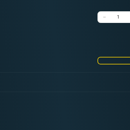
Verringere
die
Menge
für
Liquitex
Ink
Umbra
Natur
Transparen
30ml