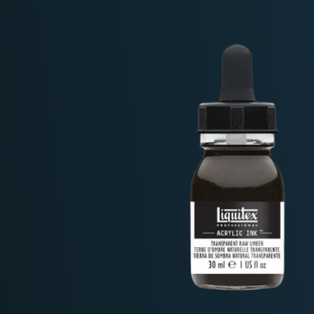
Deutschland: ab
69 €
Österreich & EU: ab
200 €
Schweiz: ab
350 €
Nicht-EU: kein kostenloser Versand
Lieferungen in Nicht-EU-Länder (z. B. Sc
nicht im Kaufpreis od
enthalten