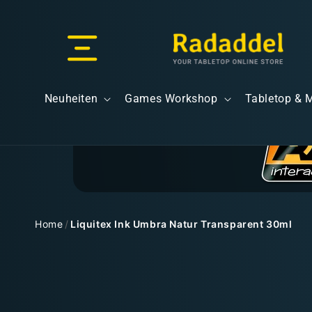
Direkt
zum
Inhalt
Versand & Lieferung
Neuheiten
Games Workshop
Tabletop & 
Versandkosten
Home
/
Liquitex Ink Umbra Natur Transparent 30ml
Zu
Kostenloser Versand
Produktinformationen
springen