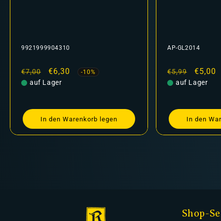
9921999904310
AP-GL2014
Normaler
Verkaufspreis
€6,30
Normaler
Verkau
€5,00
€7,00
€5,99
-10%
Preis
auf Lager
Preis
auf Lager
In den Warenkorb legen
In den Wa
Shop-Se