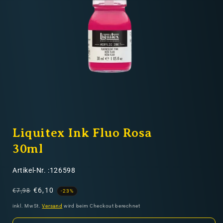
Nicht-EU: kein kostenloser Versand
Lieferungen in Nicht-EU-Länder (z. B. Schweiz)
nicht im Kaufpreis oder in
den Versandkosten enthalten
Medien
1
Liquitex Ink Fluo Rosa
in
Modal
öffnen
30ml
SKU:
Artikel-Nr. :126598
Normaler
Verkaufspreis
€6,10
€7,98
-23%
Preis
inkl. MwSt.
Versand
wird beim Checkout berechnet