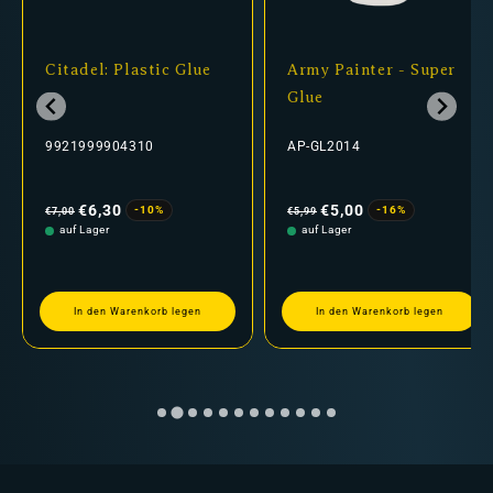
Citadel: Plastic Glue
Army Painter - Super
Glue
9921999904310
AP-GL2014
Normaler
Verkaufspreis
Normaler
Verkaufspreis
Preis
Preis
€6,30
€5,00
-10%
-16%
€7,00
€5,99
auf Lager
auf Lager
In den Warenkorb legen
In den Warenkorb legen