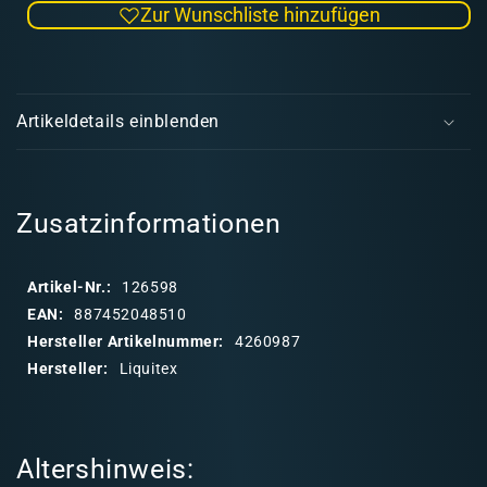
Zur Wunschliste hinzufügen
Menge
Men
für
für
Liquitex
Liqui
E
Ink
Ink
i
Fluo
Fluo
Artikeldetails einblenden
Rosa
Ros
n
30ml
30ml
k
l
a
Zusatzinformationen
p
p
Artikel-Nr.:
126598
b
EAN:
887452048510
a
Hersteller Artikelnummer:
4260987
r
Hersteller:
Liquitex
e
r
I
Altershinweis:
n