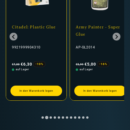
Citadel: Plastic Glue
Army Painter - Super
Glue
9921999904310
AP-GL2014
Normaler
Verkaufspreis
Normaler
Verkaufspreis
Preis
Preis
€6,30
€5,00
-10%
-16%
€7,00
€5,99
auf Lager
auf Lager
In den Warenkorb legen
In den Warenkorb legen