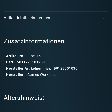
Legiones
Legi
E
Astartes:
Astar
i
Vindicator
Vindi
Artikeldetails einblenden
Siege
Sieg
n
Tank
Tank
k
l
a
Zusatzinformationen
p
p
Artikel-Nr.:
125915
b
EAN:
5011921181964
a
Hersteller Artikelnummer:
99123001030
r
Hersteller:
Games Workshop
e
r
I
Altershinweis:
n
h