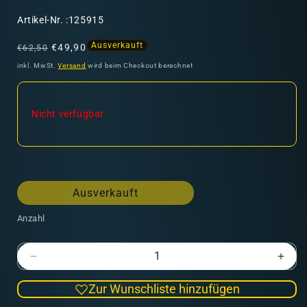
SKU:
Artikel-Nr. :125915
Normaler
Verkaufspreis
Ausverkauft
€49,90
€62,50
Preis
inkl. MwSt.
Versand
wird beim Checkout berechnet
Nicht verfügbar
Ausverkauft
Anzahl
Verringere
Erhö
die
die
Zur Wunschliste hinzufügen
Menge
Men
für
für