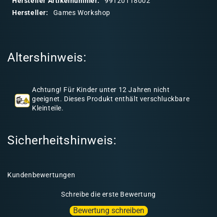
Hersteller Artikelnummer:
99120118002
r
Hersteller:
Games Workshop
e
r
I
Altershinweis:
n
h
a
Achtung! Für Kinder unter 12 Jahren nicht
l
geeignet. Dieses Produkt enthält verschluckbare
Kleinteile.
t
Sicherheitshinweis:
Kundenbewertungen
Schreibe die erste Bewertung
Bewertung schreiben