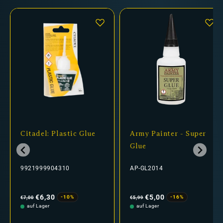
Citadel: Plastic Glue
Army Painter - Super
Glue
9921999904310
AP-GL2014
Normaler
Verkaufspreis
Normaler
Verkaufspreis
Preis
Preis
€6,30
€5,00
-10%
-16%
€7,00
€5,99
auf Lager
auf Lager