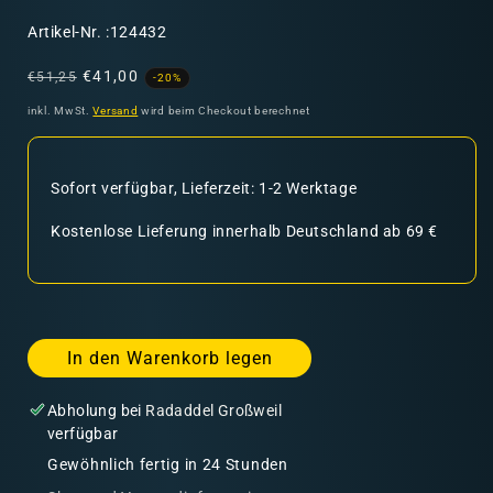
SKU:
Artikel-Nr. :124432
Normaler
Verkaufspreis
€41,00
€51,25
-20%
Preis
inkl. MwSt.
Versand
wird beim Checkout berechnet
Sofort verfügbar, Lieferzeit: 1-2 Werktage
Kostenlose Lieferung innerhalb Deutschland ab 69 €
In den Warenkorb legen
Abholung bei
Radaddel Großweil
verfügbar
Gewöhnlich fertig in 24 Stunden