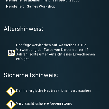
Hersteller Artikelnummer:
9918995123006
r
Hersteller:
Games Workshop
e
r
I
Altershinweis:
n
h
a
Ungiftige Acrylfarben auf Wasserbasis. Die
l
Verwendung der Farbe von Kindern unter 12
Jahren, sollte unter Aufsicht eines Erwachsenen
t
erfolgen.
Sicherheitshinweis:
Kann allergische Hautreaktionen verursachen
Verursacht schwere Augenreizung