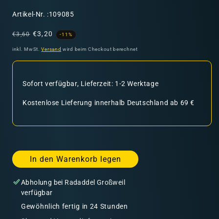
SKU:
Artikel-Nr. :109085
Normaler
Verkaufspreis
€3,20
€3,60
-11%
Preis
inkl. MwSt.
Versand
wird beim Checkout berechnet
Sofort verfügbar, Lieferzeit: 1-2 Werktage
Kostenlose Lieferung innerhalb Deutschland ab 69 €
In den Warenkorb legen
Abholung bei
Radaddel Großweil
verfügbar
Gewöhnlich fertig in 24 Stunden