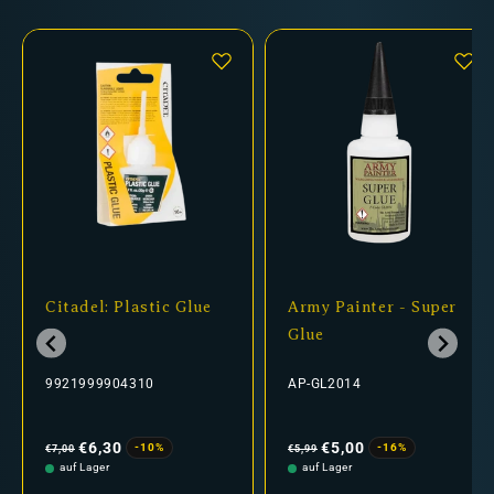
Citadel: Plastic Glue
Army Painter - Super
Glue
9921999904310
AP-GL2014
Normaler
Verkaufspreis
Normaler
Verkaufspreis
Preis
Preis
€6,30
€5,00
-10%
-16%
€7,00
€5,99
auf Lager
auf Lager