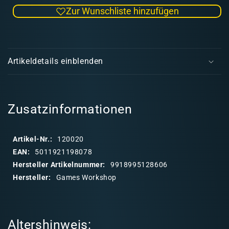
die
die
Zur Wunschliste hinzufügen
Menge
Men
für
für
Layer:
Laye
E
Krieg
Krie
i
Khaki
Khak
Artikeldetails einblenden
(12ml)
(12m
n
22-
22-
k
83
83
l
a
Zusatzinformationen
p
p
Artikel-Nr.:
120020
b
EAN:
5011921198078
a
Hersteller Artikelnummer:
9918995128606
r
Hersteller:
Games Workshop
e
r
I
Altershinweis:
n