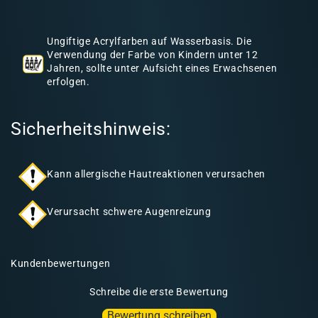
h
a
Ungiftige Acrylfarben auf Wasserbasis. Die
l
Verwendung der Farbe von Kindern unter 12
Jahren, sollte unter Aufsicht eines Erwachsenen
t
erfolgen.
Sicherheitshinweis:
Kann allergische Hautreaktionen verursachen
Verursacht schwere Augenreizung
Kundenbewertungen
Schreibe die erste Bewertung
Bewertung schreiben