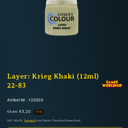
Nicht-EU: kein kostenloser Versand
Lieferungen in Nicht-EU-Länder (z. B. Schweiz)
nicht im Kaufpreis oder in
den Versandkosten enthalten
Medien
1
Layer: Krieg Khaki (12ml)
in
Modal
öffnen
22-83
SKU:
Artikel-Nr. :120020
Normaler
Verkaufspreis
€3,20
€3,60
-11%
Preis
inkl. MwSt.
Versand
wird beim Checkout berechnet