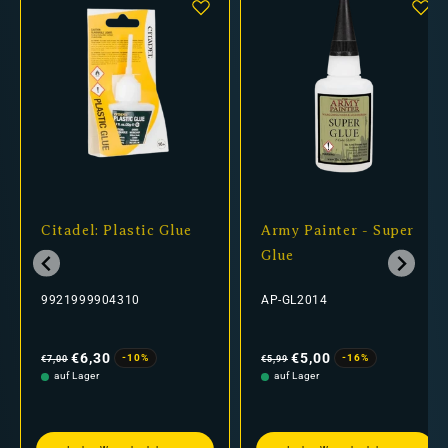
Citadel: Plastic Glue
Army Painter - Super
Glue
9921999904310
AP-GL2014
Normaler
Verkaufspreis
Normaler
Verkaufspreis
Preis
Preis
€6,30
€5,00
-10%
-16%
€7,00
€5,99
auf Lager
auf Lager