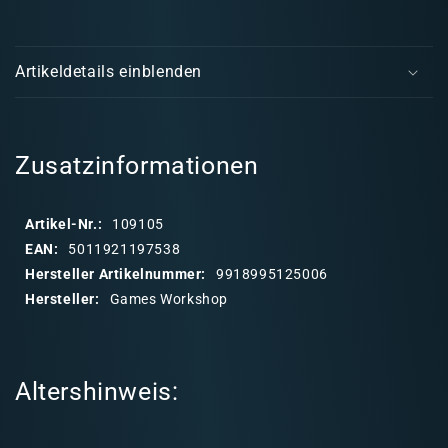
Layer:
Laye
E
Doombull
Doom
i
Brown
Bro
Artikeldetails einblenden
22-
22-
n
45
45
k
l
a
Zusatzinformationen
p
p
Artikel-Nr.:
109105
b
EAN:
5011921197538
a
Hersteller Artikelnummer:
9918995125006
r
Hersteller:
Games Workshop
e
r
I
Altershinweis:
n
h