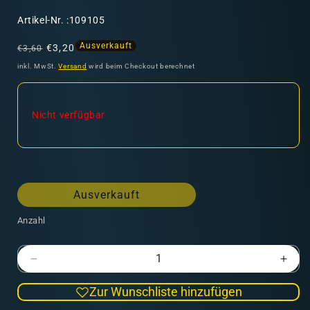
SKU:
Artikel-Nr. :109105
Normaler
Verkaufspreis
Ausverkauft
€3,20
€3,60
Preis
inkl. MwSt.
Versand
wird beim Checkout berechnet
Nicht verfügbar
Ausverkauft
Anzahl
Verringere
Erhö
die
die
Zur Wunschliste hinzufügen
Menge
Men
für
für