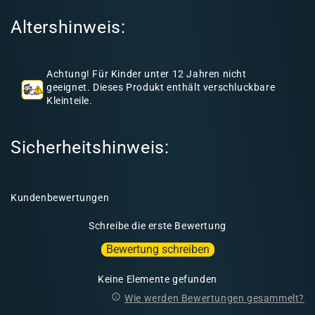
I
Altershinweis:
n
h
a
Achtung! Für Kinder unter 12 Jahren nicht
l
geeignet. Dieses Produkt enthält verschluckbare
Kleinteile.
t
Sicherheitshinweis:
Kundenbewertungen
Schreibe die erste Bewertung
Bewertung schreiben
Keine Elemente gefunden
Wie werden Bewertungen gesammelt?