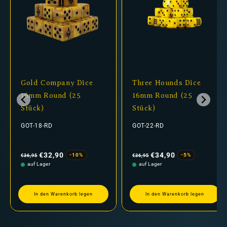
Gold Company Dice
Three Hounds Dice
16mm Round (25
16mm Round (25
Stück)
Stück)
GOT-18-RD
GOT-22-RD
Normaler
Verkaufspreis
Normaler
Verkaufspreis
Preis
Preis
€32,90
€34,90
-10%
-5%
€36,95
€36,95
auf Lager
auf Lager
In den Warenkorb legen
In den Warenkorb legen