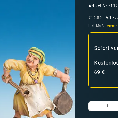
SKU:
Artikel-Nr. :11
Normaler
Verk
€17,
€19,50
Preis
inkl. MwSt.
Versa
hweiz)
Sofort ve
Kostenlos
69 €
er in den Versandkosten
Verringere
die