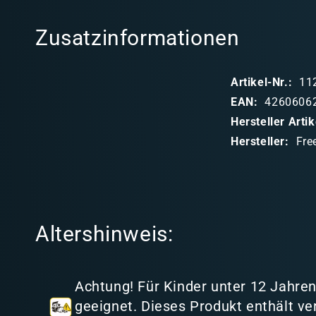
l
Zusatzinformationen
a
p
Artikel-Nr.:
11
p
EAN:
4260606
b
Hersteller Art
a
Hersteller:
Fre
r
e
r
I
Altershinweis:
n
h
a
Achtung! Für Kinder unter 12 Jahren
l
geeignet. Dieses Produkt enthält ve