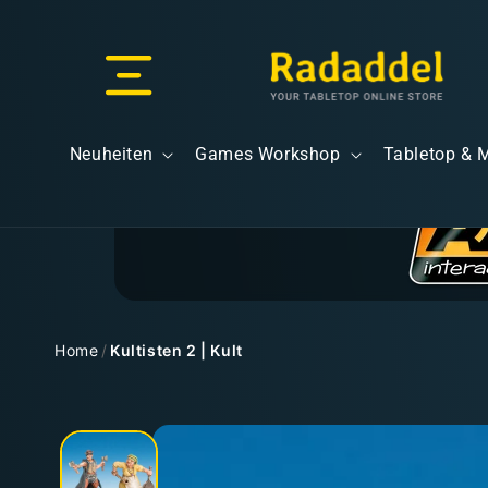
Direkt
zum
Inhalt
Versand & Lieferung
Neuheiten
Games Workshop
Tabletop & 
Versandkosten
Home
/
Kultisten 2 | Kult
Zu
Kostenloser Versand
Produktinformationen
springen