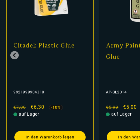
Citadel: Plastic Glue
Army Paint
Glue
9921999904310
AP-GL2014
Normaler
Verkaufspreis
€6,30
Normaler
Verkau
€5,00
€7,00
€5,99
-10%
Preis
auf Lager
Preis
auf Lager
In den Warenkorb legen
In den Wa