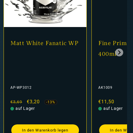
Matt White Fanatic WP
Fine Primer
400ml
AP-WP3012
AK1009
Normaler
Verkaufspreis
€3,20
Normaler
€11,50
€3,69
-13%
Preis
auf Lager
Preis
auf Lager
In den Warenkorb legen
In den Ware