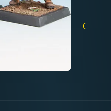
Menge
für
Kultisten
2
|
Kult