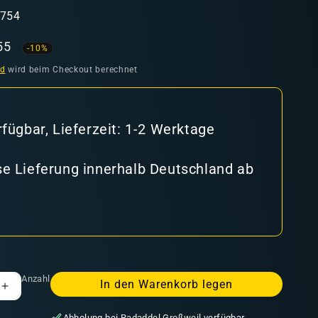
2754
aufspreis
55
-10%
nd
wird beim Checkout berechnet
rfügbar, Lieferzeit: 1-2 Werktage
e Lieferung innerhalb Deutschland ab
Anzahl
In den Warenkorb legen
Erhöhe
die
Abholung bei
Radaddel Großweil
verfügbar