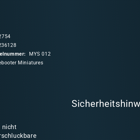
2754
236128
ikelnummer:
MYS 012
ebooter Miniatures
Sicherheitshinw
 nicht
rschluckbare