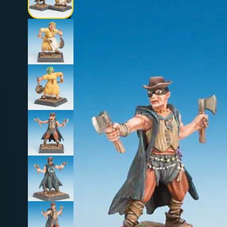
Deutschland: ab
69 €
Österreich & EU: ab
200 €
Schweiz: ab
350 €
Nicht-EU: kein kostenloser Versand
Lieferungen in Nicht-EU-Länder (z. B. Sc
nicht im Kaufpreis od
enthalten