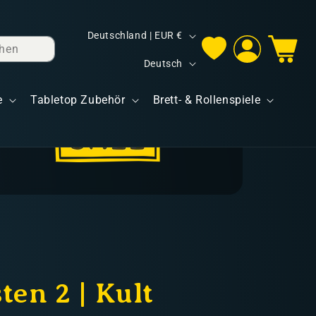
L
Deutschland | EUR €
hen
Einloggen
Warenkorb
a
S
Deutsch
n
p
d
e
Tabletop Zubehör
Brett- & Rollenspiele
r
/
a
R
c
e
h
g
e
i
o
n
ten 2 | Kult