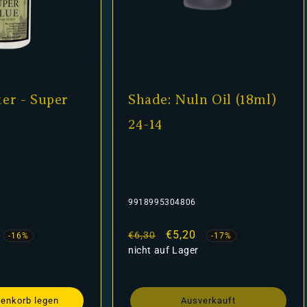
er - Super
Shade: Nuln Oil (18ml)
24-14
9918995304806
fspreis
Normaler
Verkaufspreis
€5,20
€6,30
-16%
-17%
Preis
nicht auf Lager
renkorb legen
Ausverkauft