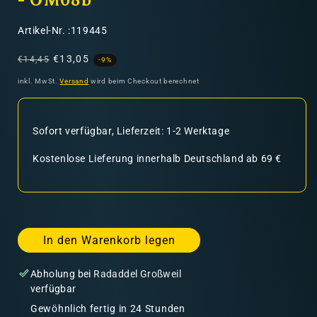
- OM08b
SKU:
Artikel-Nr. :119445
Normaler
Verkaufspreis
€13,05
€14,45
-9%
Preis
inkl. MwSt.
Versand
wird beim Checkout berechnet
Sofort verfügbar, Lieferzeit: 1-2 Werktage
Kostenlose Lieferung innerhalb Deutschland ab 69 €
In den Warenkorb legen
Abholung bei
Radaddel Großweil
verfügbar
Gewöhnlich fertig in 24 Stunden