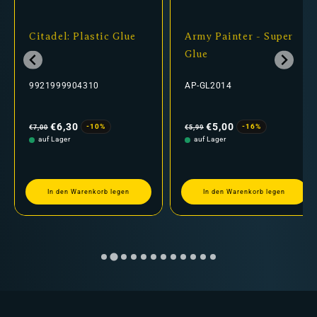
Citadel: Plastic Glue
Army Painter - Super
Glue
9921999904310
AP-GL2014
Normaler
Verkaufspreis
Normaler
Verkaufspreis
Preis
Preis
€6,30
€5,00
-10%
-16%
€7,00
€5,99
auf Lager
auf Lager
In den Warenkorb legen
In den Warenkorb legen