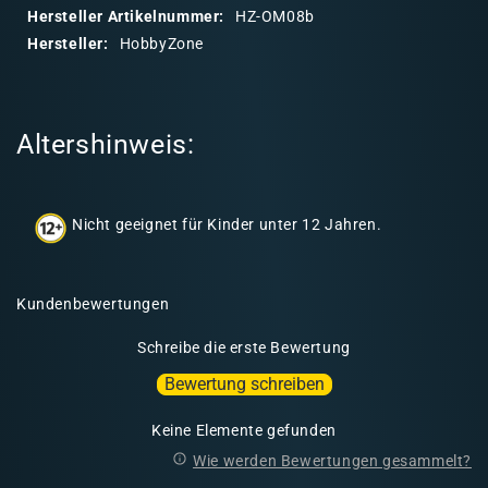
a
Hersteller Artikelnummer:
HZ-OM08b
r
Hersteller:
HobbyZone
e
r
I
Altershinweis:
n
h
a
Nicht geeignet für Kinder unter 12 Jahren.
l
t
Kundenbewertungen
Schreibe die erste Bewertung
Bewertung schreiben
Keine Elemente gefunden
Wie werden Bewertungen gesammelt?