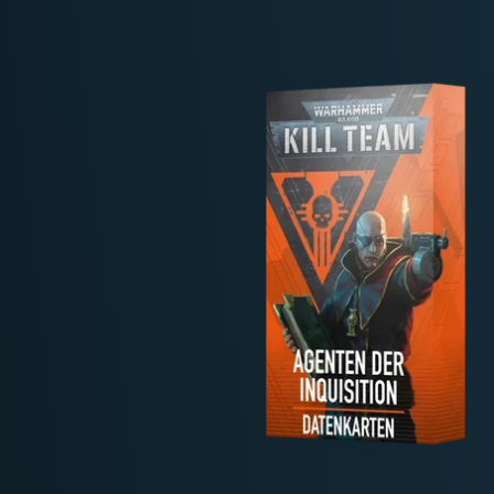
Deutschland: ab
69 €
Österreich & EU: ab
200 €
Schweiz: ab
350 €
Nicht-EU: kein kostenloser Versand
Lieferungen in Nicht-EU-Länder (z. B. Sc
nicht im Kaufpreis od
enthalten