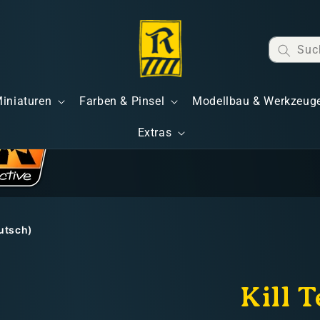
Suc
Miniaturen
Farben & Pinsel
Modellbau & Werkzeug
Extras
eutsch)
Kill 