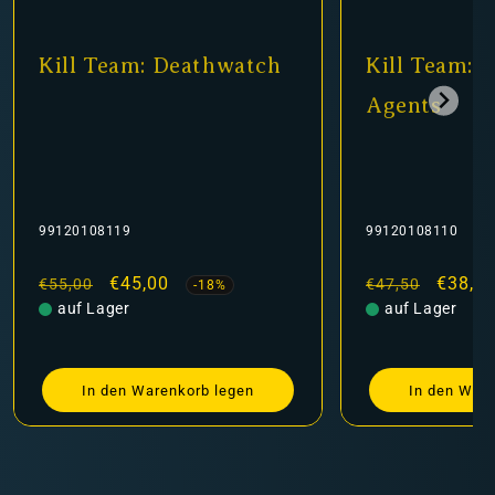
Kill Team: Deathwatch
Kill Team: I
Agents
99120108119
99120108110
Normaler
Verkaufspreis
€45,00
Normaler
Verkau
€38,9
€55,00
€47,50
-18%
Preis
auf Lager
Preis
auf Lager
In den Warenkorb legen
In den Ware