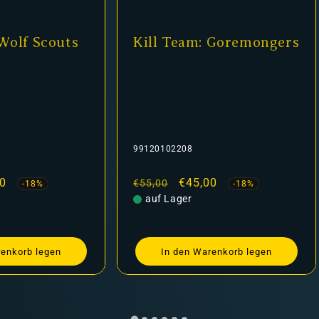
 Wolf Scouts
Kill Team: Goremongers
99120102208
ufspreis
0
Normaler
Verkaufspreis
€45,00
€55,00
-18%
-18%
Preis
auf Lager
renkorb legen
In den Warenkorb legen