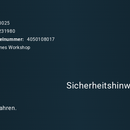
0025
231980
ikelnummer:
4050108017
mes Workshop
Sicherheitshinw
Jahren.