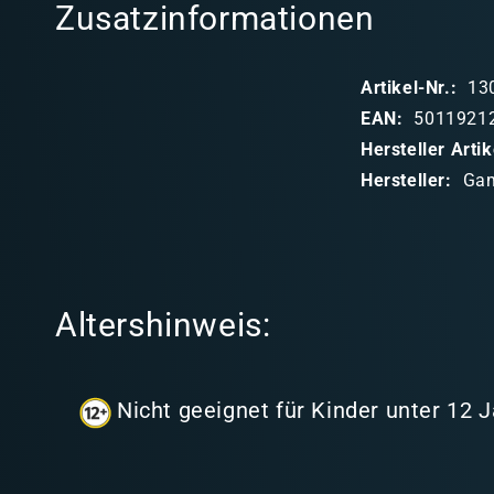
Zusatzinformationen
a
p
Artikel-Nr.:
13
p
EAN:
5011921
b
Hersteller Art
a
Hersteller:
Ga
r
e
r
I
Altershinweis:
n
h
a
Nicht geeignet für Kinder unter 12 
l
t