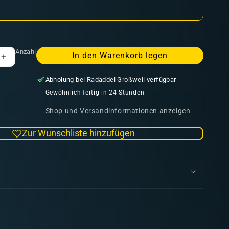
Anzahl
In den Warenkorb legen
Erhöhe
die
Abholung bei
Radaddel Großweil
verfügbar
Menge
für
Gewöhnlich fertig in 24 Stunden
Kill
Shop und Versandinformationen anzeigen
Team:
l
Inquisitorial
Zur Wunschliste hinzufügen
Agents
n
Datenkarten
(deutsch)