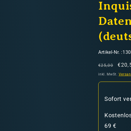
Inqui
Daten
(deut
hweiz)
SKU:
Artikel-Nr. :13
Normaler
Verk
€20,
€25,00
Preis
inkl. MwSt.
Versa
er in den Versandkosten
Sofort ve
Kostenlos
69 €