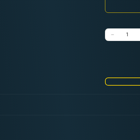
Verringere
die
Menge
für
Kill
Team:
Inquisitoria
Agents
Datenkarte
(deutsch)