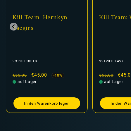
Kill Team: Hernkyn
Kill Team:
Yaegirs
99120118018
99120101457
Normaler
Verkaufspreis
€45,00
Normaler
Verka
€45,0
€55,00
€55,00
-18%
Preis
auf Lager
Preis
auf Lager
In den Warenkorb legen
In den Wa