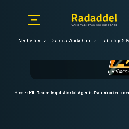
Direkt
zum
Inhalt
Versand & Lieferung
Neuheiten
Games Workshop
Tabletop & 
Versandkosten
Home
/
Kill Team: Inquisitorial Agents Datenkarten (d
Zu
Kostenloser Versand
Produktinformationen
springen