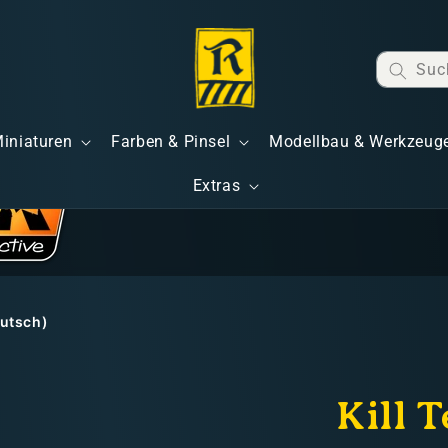
Suc
Miniaturen
Farben & Pinsel
Modellbau & Werkzeug
Extras
eutsch)
Kill 