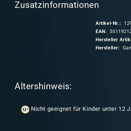
Zusatzinformationen
a
p
Artikel-Nr.:
12
p
EAN:
5011921
b
Hersteller Art
a
Hersteller:
Ga
r
e
r
I
Altershinweis:
n
h
a
Nicht geeignet für Kinder unter 12 
l
t