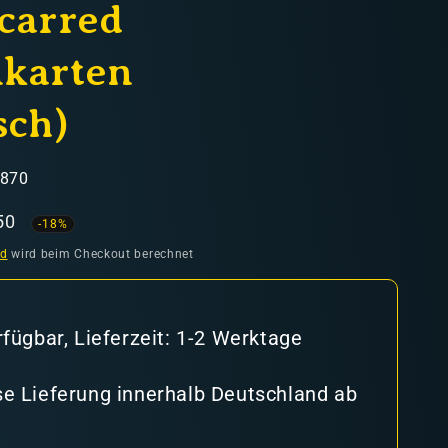
carred
karten
sch)
9870
aufspreis
50
-18%
nd
wird beim Checkout berechnet
rfügbar, Lieferzeit: 1-2 Werktage
e Lieferung innerhalb Deutschland ab