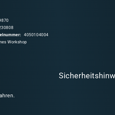
9870
230808
ikelnummer:
4050104004
mes Workshop
Sicherheitshinw
Jahren.