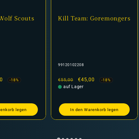
Kill Team: Goremongers
Kill Tea
99120102208
99120108119
Normaler
Verkaufspreis
€45,00
Normaler
Ve
€4
€55,00
€55,00
-18%
Preis
auf Lager
Preis
auf Lager
In den Warenkorb legen
In den 