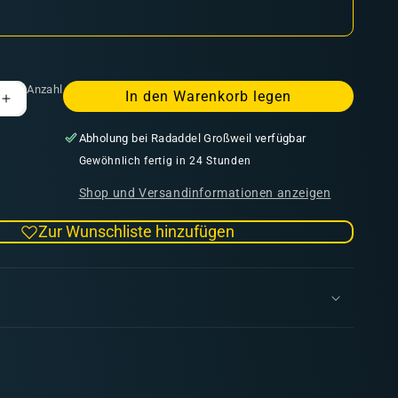
Anzahl
In den Warenkorb legen
Erhöhe
die
Abholung bei
Radaddel Großweil
verfügbar
Menge
für
Gewöhnlich fertig in 24 Stunden
Kill
Shop und Versandinformationen anzeigen
Team:
Corsair
Zur Wunschliste hinzufügen
d
Voidscarred
n
Datenkarten
(deutsch)