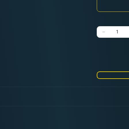
Verringere
die
Menge
für
Kill
Team:
Corsair
Voidscarre
Datenkarte
(deutsch)