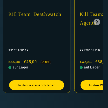
m: Deathwatch
Kill Team: Inquisitorial
Agents
99120108110
rkaufspreis
5,00
Normaler
Verkaufspreis
€38,90
€47,50
-18%
-18%
Preis
auf Lager
Warenkorb legen
In den Warenkorb legen