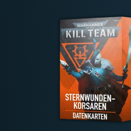
Deutschland: ab
69 €
Österreich & EU: ab
200 €
Schweiz: ab
350 €
Nicht-EU: kein kostenloser Versand
Lieferungen in Nicht-EU-Länder (z. B. Sc
nicht im Kaufpreis od
enthalten