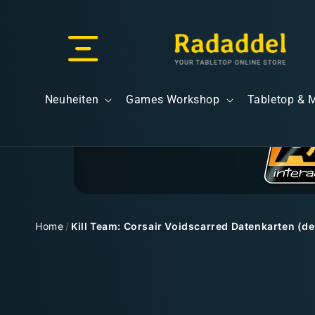
Direkt
zum
Inhalt
Versand & Lieferung
Neuheiten
Games Workshop
Tabletop & 
Versandkosten
Home
/
Kill Team: Corsair Voidscarred Datenkarten (d
Zu
Kostenloser Versand
Produktinformationen
springen