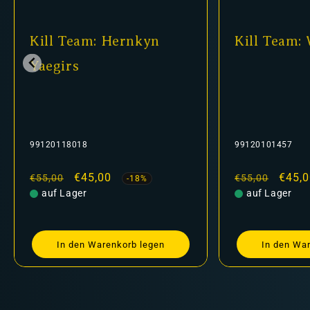
am: Hernkyn
Kill Team: Wolf Scouts
8
99120101457
erkaufspreis
45,00
Normaler
Verkaufspreis
€45,00
€55,00
-18%
-18%
r
Preis
auf Lager
n Warenkorb legen
In den Warenkorb legen