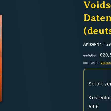
Voids
Daten
(deut
hweiz)
SKU:
Artikel-Nr. :12
Normaler
Verk
€20,
€25,00
Preis
inkl. MwSt.
Versa
er in den Versandkosten
Sofort ve
Kostenlos
69 €