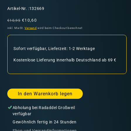
SKU:
Artikel-Nr. :132669
Normaler
Verkaufspreis
€10,60
€10,95
Preis
inkl. MwSt.
Versand
wird beim Checkout berechnet
Sofort verfügbar, Lieferzeit: 1-2 Werktage
Kostenlose Lieferung innerhalb Deutschland ab 69 €
In den Warenkorb legen
Abholung bei
Radaddel Großweil
verfügbar
Gewöhnlich fertig in 24 Stunden
Shop und Versandinformationen