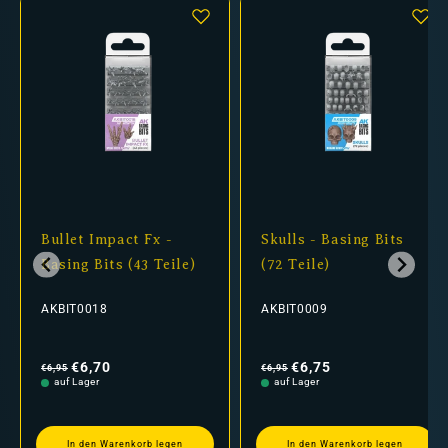
Bullet Impact Fx -
Skulls - Basing Bits
Basing Bits (43 Teile)
(72 Teile)
AKBIT0018
AKBIT0009
Normaler
Verkaufspreis
Normaler
Verkaufspreis
Preis
Preis
€6,70
€6,75
€6,95
€6,95
auf Lager
auf Lager
In den Warenkorb legen
In den Warenkorb legen