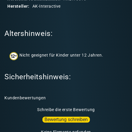
r
Hersteller:
AK-Interactive
e
r
I
Altershinweis:
n
h
a
Nicht geeignet für Kinder unter 12 Jahren.
l
t
Sicherheitshinweis:
Kundenbewertungen
Schreibe die erste Bewertung
Bewertung schreiben
Keine Elemente gefunden