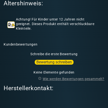
Altershinweis:
I
n
h
Achtung! Für Kinder unter 12 Jahren nicht
a
geeignet. Dieses Produkt enthält verschluckbare
l
Kleinteile.
t
Kundenbewertungen
Schreibe die erste Bewertung
Bewertung schreiben
Keine Elemente gefunden
Wie werden Bewertungen gesammelt?
Herstellerkontakt: