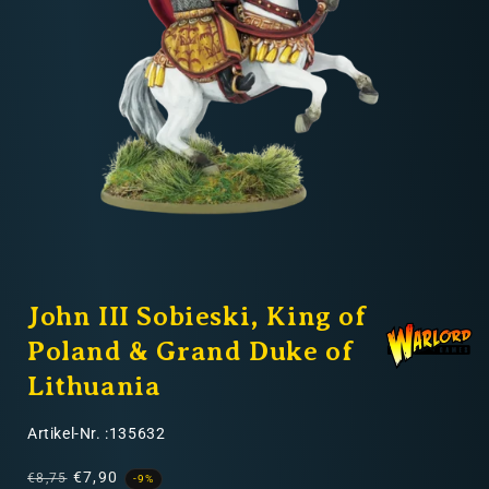
Nicht-EU: kein kostenloser Versand
Lieferungen in Nicht-EU-Länder (z. B. Schweiz)
nicht im Kaufpreis oder in
den Versandkosten enthalten
Medien
1
John III Sobieski, King of
in
Modal
öffnen
Poland & Grand Duke of
Lithuania
SKU:
Artikel-Nr. :135632
Normaler
Verkaufspreis
€7,90
€8,75
-9%