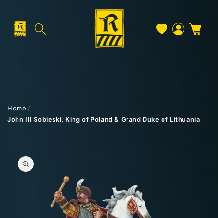
Direkt
zum
Inhalt
Warenkorb
Versand & Lieferung
Einloggen
Home
/
John III Sobieski, King of Poland & Grand Duke of Lithuania
Versandkosten
duktinformationen
ingen
Kostenloser Versand
Deutschland: ab
69 €
Österreich & EU: ab
200 €
Schweiz: ab
350 €