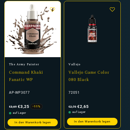
Anbieter:
Anbieter:
The Army Painter
Vallejo
Command Khaki
Vallejo Game Color
Fanatic WP
080 Black
AP-WP3077
72051
Normaler
Verkaufspreis
Normaler
Verkaufspreis
Preis
Preis
€3,25
€2,65
-11%
€3,69
€2,70
auf Lager
auf Lager
In den Warenkorb legen
In den Warenkorb legen