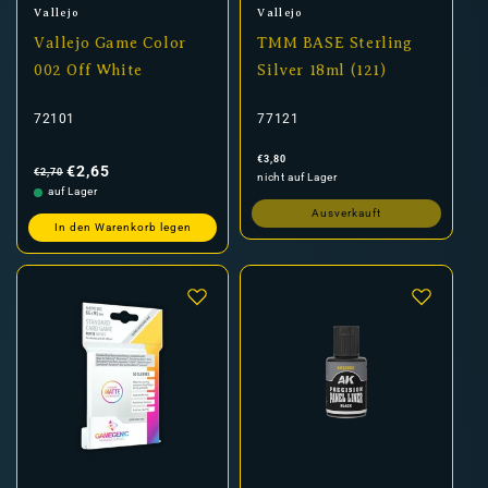
Anbieter:
Anbieter:
Vallejo
Vallejo
Vallejo Game Color
TMM BASE Sterling
002 Off White
Silver 18ml (121)
72101
77121
Normaler
Verkaufspreis
Normaler
€3,80
Preis
Preis
€2,65
€2,70
nicht auf Lager
auf Lager
Ausverkauft
In den Warenkorb legen