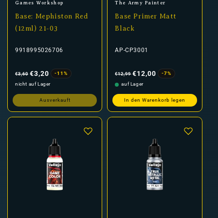
Anbieter:
Anbieter:
Games Workshop
The Army Painter
Base: Mephiston Red
Base Primer Matt
(12ml) 21-03
Black
9918995026706
AP-CP3001
Normaler
Verkaufspreis
Normaler
Verkaufspreis
Preis
Preis
€3,20
€12,00
-11%
-7%
€3,60
€12,99
nicht auf Lager
auf Lager
Ausverkauft
In den Warenkorb legen