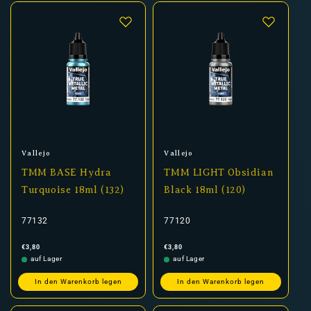
Anbieter:
Anbieter:
Vallejo
Vallejo
TMM BASE Hydra
TMM LIGHT Obsidian
Turquoise 18ml (132)
Black 18ml (120)
77132
77120
Normaler
Normaler
€3,80
€3,80
Preis
Preis
auf Lager
auf Lager
In den Warenkorb legen
In den Warenkorb legen