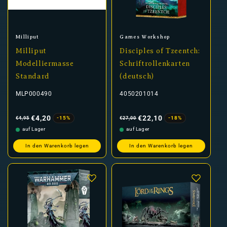
Anbieter:
Anbieter:
Milliput
Games Workshop
Milliput
Disciples of Tzeentch:
Modelliermasse
Schriftrollenkarten
Standard
(deutsch)
MLP000490
4050201014
Normaler
Verkaufspreis
Normaler
Verkaufspreis
Preis
Preis
€4,20
€22,10
-15%
-18%
€4,95
€27,00
auf Lager
auf Lager
In den Warenkorb legen
In den Warenkorb legen