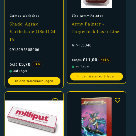
Anbieter:
Anbieter:
Games Workshop
The Army Painter
Shade: Agrax
Army Painter -
Earthshade (18ml) 24-
Targetlock Laser Line
15
AP-TL5046
9918995305006
Normaler
Verkaufspreis
Preis
€11,00
-15%
€12,99
Normaler
Verkaufspreis
Preis
€5,70
-9%
€6,30
auf Lager
auf Lager
In den Warenkorb legen
In den Warenkorb legen