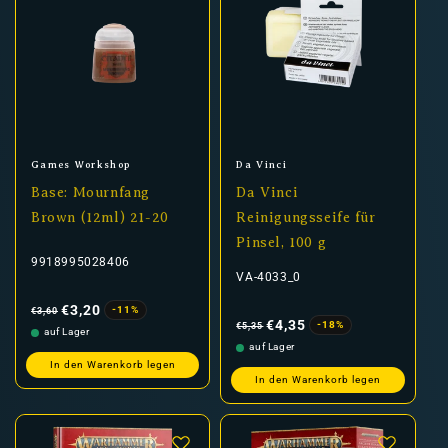
Anbieter:
Anbieter:
Games Workshop
Da Vinci
Base: Mournfang
Da Vinci
Brown (12ml) 21-20
Reinigungsseife für
Pinsel, 100 g
9918995028406
VA-4033_0
Normaler
Verkaufspreis
Preis
€3,20
-11%
€3,60
Normaler
Verkaufspreis
Preis
€4,35
-18%
€5,35
auf Lager
auf Lager
In den Warenkorb legen
In den Warenkorb legen