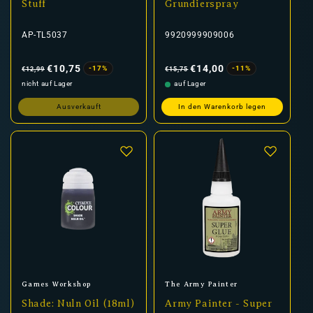
Stuff
Grundierspray
AP-TL5037
9920999909006
Normaler
Verkaufspreis
Normaler
Verkaufspreis
Preis
Preis
€10,75
€14,00
-17%
-11%
€12,99
€15,75
nicht auf Lager
auf Lager
Ausverkauft
In den Warenkorb legen
Anbieter:
Anbieter:
Games Workshop
The Army Painter
Shade: Nuln Oil (18ml)
Army Painter - Super