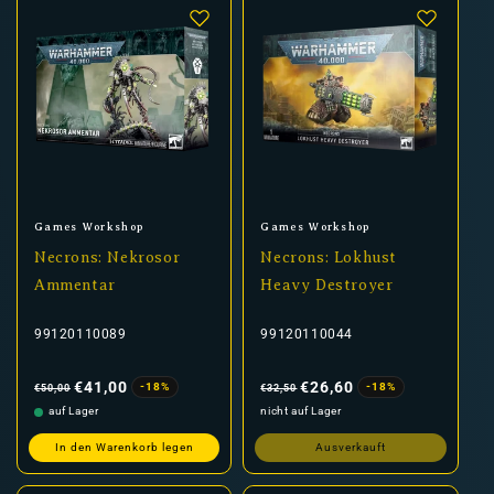
Anbieter:
Anbieter:
Games Workshop
Games Workshop
Necrons: Nekrosor
Necrons: Lokhust
Ammentar
Heavy Destroyer
99120110089
99120110044
Normaler
Verkaufspreis
Normaler
Verkaufspreis
Preis
Preis
€41,00
€26,60
-18%
-18%
€50,00
€32,50
auf Lager
nicht auf Lager
In den Warenkorb legen
Ausverkauft