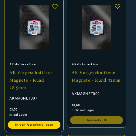
Anbieter:
Anbieter:
AK-Interactive
AK-Interactive
AK Vorgeschnittene
AK Vorgeschnittene
Magnete - Rund
Magnete - Rund 32mm
28,5mm
AKMAGNET009
AKMAGNET007
Normaler
€3,50
Preis
Normaler
€3,50
nicht auf Lager
Preis
auf Lager
Ausverkauft
In den Warenkorb legen