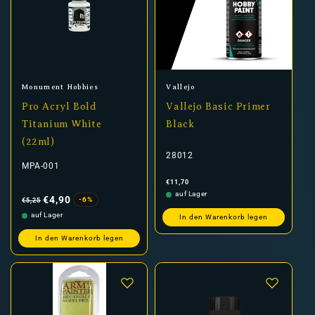
Anbieter:
Anbieter:
Monument Hobbies
Vallejo
Pro Acryl Bold
Vallejo Basic Primer
Titanium White
Black
(22ml)
28012
MPA-001
Normaler
€11,70
Preis
Normaler
Verkaufspreis
auf Lager
Preis
€4,90
-6%
€5,25
auf Lager
In den Warenkorb legen
In den Warenkorb legen