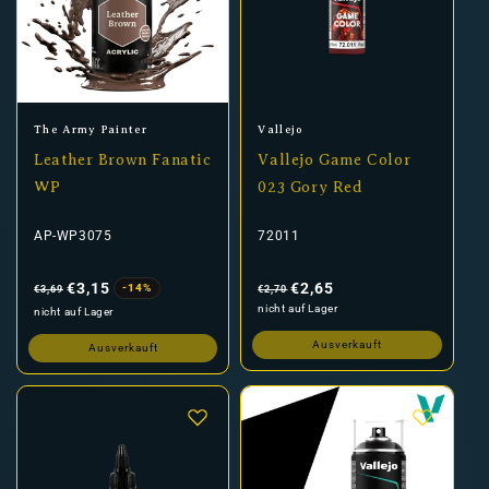
Anbieter:
Anbieter:
The Army Painter
Vallejo
Leather Brown Fanatic
Vallejo Game Color
WP
023 Gory Red
AP-WP3075
72011
Normaler
Verkaufspreis
Normaler
Verkaufspreis
Preis
Preis
€3,15
€2,65
-14%
€3,69
€2,70
nicht auf Lager
nicht auf Lager
Ausverkauft
Ausverkauft