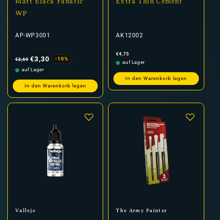
Matt Black Fanatic
Extra Thin Cement
WP
AP-WP3001
AK12002
Normaler
Verkaufspreis
Normaler
€4,75
Preis
Preis
€3,30
-10%
€3,69
auf Lager
auf Lager
In den Warenkorb legen
In den Warenkorb legen
Anbieter:
Anbieter:
Vallejo
The Army Painter