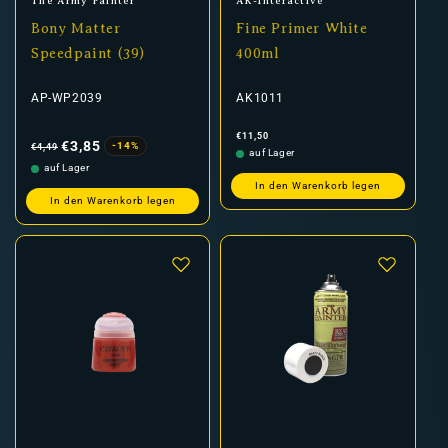
Anbieter:
Anbieter:
The Army Painter
AK-Interactive
Bony Matter
Fine Primer White
Speedpaint (39)
400ml
AP-WP2039
AK1011
Normaler
Verkaufspreis
Normaler
€11,50
Preis
Preis
€3,85
-14%
€4,49
auf Lager
auf Lager
In den Warenkorb legen
In den Warenkorb legen