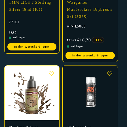
TMM LIGHT Sterling
Wargamer
Silver 18ml (101)
Masterclass Drybrush
Set (2025)
77101
AP-TL5065
Normaler
€3,80
Preis
Normaler
Verkaufspreis
auf Lager
Preis
€18,70
-14%
€21,99
auf Lager
In den Warenkorb legen
In den Warenkorb legen