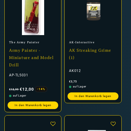
Anbieter:
Anbieter:
The Army Painter
AK-Interactive
Army Painter -
AK Streaking Grime
Miniature and Model
(1)
Drill
AK012
AP-TL5031
Normaler
€3,75
Preis
Normaler
Verkaufspreis
auf Lager
Preis
€12,00
-14%
€13,99
auf Lager
In den Warenkorb legen
In den Warenkorb legen