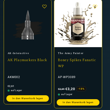
Anbieter:
Anbieter:
AK-Interactive
The Army Painter
AK Playmarkers Black
Boney Spikes Fanatic
WP
AKM002
AP-WP3089
Normaler
Normaler
Verkaufspreis
€2,61
Preis
Preis
€3,20
-13%
€3,69
auf Lager
auf Lager
In den Warenkorb legen
In den Warenkorb legen