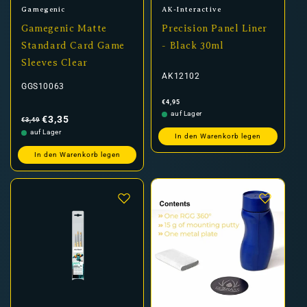
Anbieter:
Anbieter:
Gamegenic
AK-Interactive
Gamegenic Matte
Precision Panel Liner
Standard Card Game
- Black 30ml
Sleeves Clear
AK12102
GGS10063
Normaler
€4,95
Preis
Normaler
Verkaufspreis
auf Lager
Preis
€3,35
€3,49
auf Lager
In den Warenkorb legen
In den Warenkorb legen