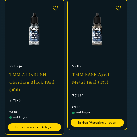
Anbieter:
Anbieter:
Vallejo
Vallejo
TMM AIRBRUSH
TMM BASE Aged
Obsidian Black 18ml
Metal 18ml (139)
(180)
77139
77180
Normaler
€3,80
Preis
Normaler
€3,80
auf Lager
Preis
auf Lager
In den Warenkorb legen
In den Warenkorb legen