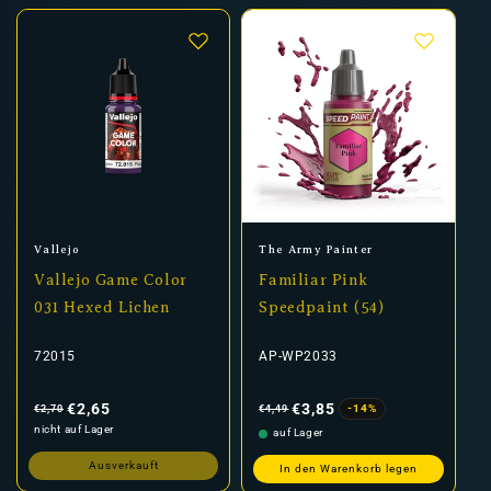
Anbieter:
Anbieter:
Vallejo
The Army Painter
Vallejo Game Color
Familiar Pink
031 Hexed Lichen
Speedpaint (54)
72015
AP-WP2033
Normaler
Verkaufspreis
Normaler
Verkaufspreis
Preis
Preis
€2,65
€3,85
-14%
€2,70
€4,49
nicht auf Lager
auf Lager
Ausverkauft
In den Warenkorb legen