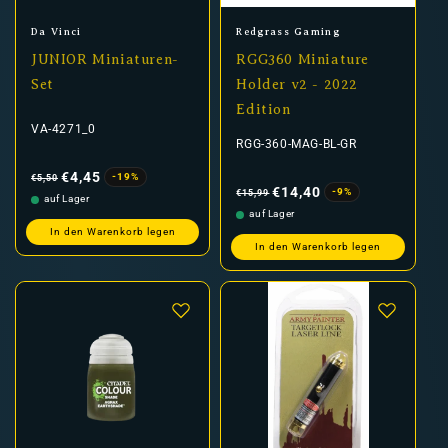
Anbieter:
Anbieter:
Da Vinci
Redgrass Gaming
JUNIOR Miniaturen-
RGG360 Miniature
Set
Holder v2 - 2022
Edition
VA-4271_0
RGG-360-MAG-BL-GR
Normaler
Verkaufspreis
Preis
€4,45
-19%
€5,50
Normaler
Verkaufspreis
Preis
€14,40
-9%
€15,99
auf Lager
auf Lager
In den Warenkorb legen
In den Warenkorb legen