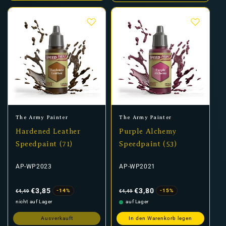
Anbieter:
Anbieter:
The Army Painter
The Army Painter
Hardened Leather
Purple Alchemy
Speedpaint (71)
Speedpaint (53)
AP-WP2023
AP-WP2021
Normaler
Verkaufspreis
Normaler
Verkaufspreis
Preis
Preis
€3,85
€3,80
-14%
-15%
€4,49
€4,49
nicht auf Lager
auf Lager
Ausverkauft
In den Warenkorb legen