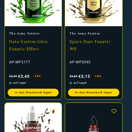
Anbieter:
Anbieter:
The Army Painter
The Army Painter
Data System Glow
Space Dust Fanatic
Fanatic Effect
WP
AP-WP3177
AP-WP3095
Normaler
Verkaufspreis
Normaler
Verkaufspreis
Preis
Preis
€3,45
€3,15
-13%
-14%
€3,99
€3,69
auf Lager
auf Lager
In den Warenkorb legen
In den Warenkorb legen