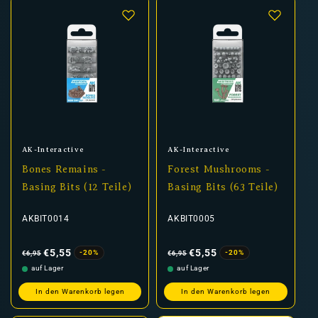
Anbieter:
Anbieter:
AK-Interactive
AK-Interactive
Bones Remains -
Forest Mushrooms -
Basing Bits (12 Teile)
Basing Bits (63 Teile)
AKBIT0014
AKBIT0005
Normaler
Verkaufspreis
Normaler
Verkaufspreis
Preis
Preis
€5,55
€5,55
-20%
-20%
€6,95
€6,95
auf Lager
auf Lager
In den Warenkorb legen
In den Warenkorb legen