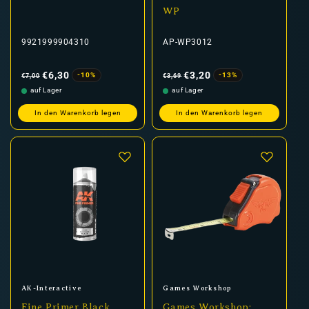
WP
9921999904310
AP-WP3012
Normaler
Verkaufspreis
Normaler
Verkaufspreis
Preis
Preis
€6,30
€3,20
-10%
-13%
€7,00
€3,69
auf Lager
auf Lager
In den Warenkorb legen
In den Warenkorb legen
Anbieter:
Anbieter:
AK-Interactive
Games Workshop
Fine Primer Black
Games Workshop: