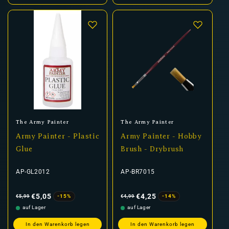
Anbieter:
Anbieter:
The Army Painter
The Army Painter
Army Painter - Plastic
Army Painter - Hobby
Glue
Brush - Drybrush
AP-GL2012
AP-BR7015
Normaler
Verkaufspreis
Normaler
Verkaufspreis
Preis
Preis
€5,05
€4,25
-15%
-14%
€5,99
€4,99
auf Lager
auf Lager
In den Warenkorb legen
In den Warenkorb legen