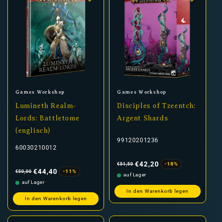
Anbieter:
Anbieter:
Games Workshop
Games Workshop
Lumineth Realm-
Disciples of Tzeentch:
Lords: Battletome
Argent Shards
(englisch)
99120201236
60030210012
Normaler
Verkaufspreis
Preis
€42,20
-18%
€51,50
Normaler
Verkaufspreis
Preis
€44,40
-11%
€50,00
auf Lager
auf Lager
In den Warenkorb legen
In den Warenkorb legen