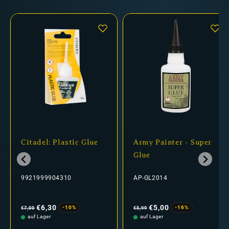
Citadel: Plastic Glue
Army Painter - Super
Glue
9921999904310
AP-GL2014
Normaler
Verkaufspreis
Normaler
Verkaufspreis
Preis
Preis
€6,30
€5,00
-10%
-16%
€7,00
€5,99
auf Lager
auf Lager