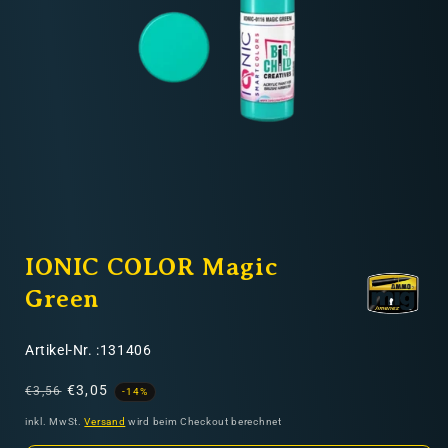
Nicht-EU: kein kostenloser Versand
Lieferungen in Nicht-EU-Länder (z. B. Schweiz)
nicht im Kaufpreis oder in
den Versandkosten enthalten
Medien
1
IONIC COLOR Magic
in
Modal
öffnen
Green
SKU:
Artikel-Nr. :131406
Normaler
Verkaufspreis
€3,05
€3,56
-14%
Preis
inkl. MwSt.
Versand
wird beim Checkout berechnet