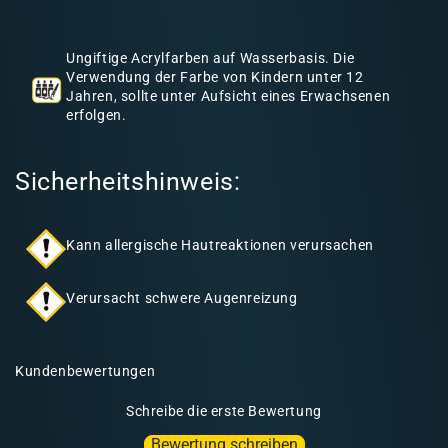
h
a
Ungiftige Acrylfarben auf Wasserbasis. Die
l
Verwendung der Farbe von Kindern unter 12
Jahren, sollte unter Aufsicht eines Erwachsenen
t
erfolgen.
Sicherheitshinweis:
Kann allergische Hautreaktionen verursachen
Verursacht schwere Augenreizung
Kundenbewertungen
Schreibe die erste Bewertung
Bewertung schreiben