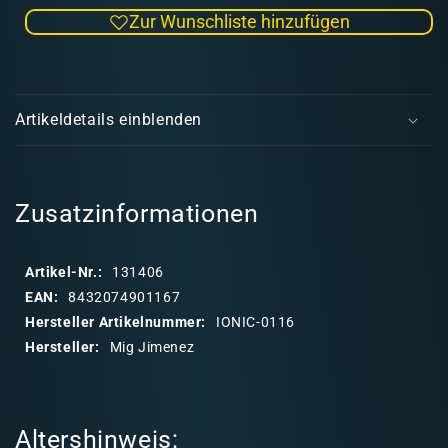
die
die
Zur Wunschliste hinzufügen
Menge
Men
für
für
IONIC
IONI
E
COLOR
COL
i
Magic
Magi
Artikeldetails einblenden
Green
Gree
n
k
l
a
Zusatzinformationen
p
p
Artikel-Nr.:
131406
b
EAN:
8432074901167
a
Hersteller Artikelnummer:
IONIC-0116
r
Hersteller:
Mig Jimenez
e
r
I
Altershinweis:
n