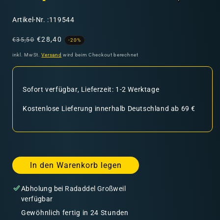
SKU:
Artikel-Nr. :119544
Normaler
Verkaufspreis
€28,40
€35,50
-20%
Preis
inkl. MwSt.
Versand
wird beim Checkout berechnet
Sofort verfügbar, Lieferzeit: 1-2 Werktage
Kostenlose Lieferung innerhalb Deutschland ab 69 €
In den Warenkorb legen
Abholung bei
Radaddel Großweil
verfügbar
Gewöhnlich fertig in 24 Stunden