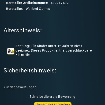
a
Hersteller Artikelnummer:
402217407
r
Hersteller:
Warlord Games
e
r
I
Altershinweis:
n
h
a
Achtung! Für Kinder unter 12 Jahren nicht
l
geeignet. Dieses Produkt enthält verschluckbare
Kleinteile.
t
Sicherheitshinweis:
Kundenbewertungen
Schreibe die erste Bewertung
Bewertung schreiben