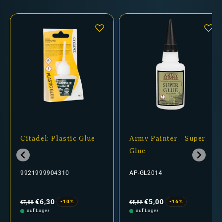
Citadel: Plastic Glue
Army Painter - Super
Glue
9921999904310
AP-GL2014
Normaler
Verkaufspreis
Normaler
Verkaufspreis
Preis
Preis
€6,30
€5,00
-10%
-16%
€7,00
€5,99
auf Lager
auf Lager