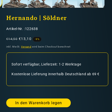
Hernando | Söldner
SKU:
Artikel-Nr. :122638
Normaler
Verkaufspreis
€13,10
€14,50
-9%
Preis
inkl. MwSt.
Versand
wird beim Checkout berechnet
Sofort verfügbar, Lieferzeit: 1-2 Werktage
Kostenlose Lieferung innerhalb Deutschland ab 69 €
In den Warenkorb legen