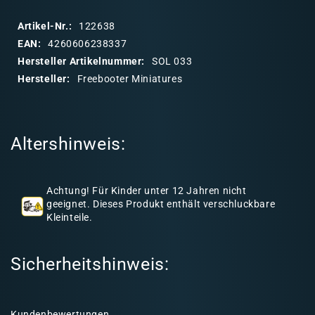
p
p
Artikel-Nr.:
122638
b
EAN:
4260606238337
a
Hersteller Artikelnummer:
SOL 033
r
Hersteller:
Freebooter Miniatures
e
r
I
Altershinweis:
n
h
a
Achtung! Für Kinder unter 12 Jahren nicht
l
geeignet. Dieses Produkt enthält verschluckbare
Kleinteile.
t
Sicherheitshinweis:
Kundenbewertungen