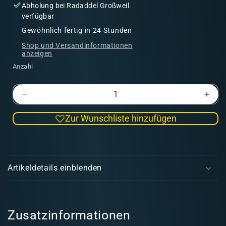
Abholung bei
Radaddel Großweil
verfügbar
Gewöhnlich fertig in 24 Stunden
Shop und Versandinformationen
anzeigen
Anzahl
Verringere
Erhö
die
die
Zur Wunschliste hinzufügen
Menge
Men
für
für
Hernando
Hern
E
|
|
i
Söldner
Söld
Artikeldetails einblenden
n
k
l
a
Zusatzinformationen