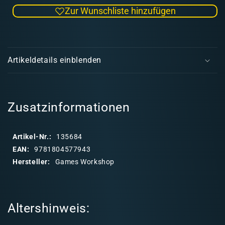
die
die
Zur Wunschliste hinzufügen
Menge
Men
für
für
Hedonites
Hedo
E
of
of
i
Slaanesh:
Slaa
Artikeldetails einblenden
Kriegsbuch
Krie
n
(deutsch)
(deu
k
l
a
Zusatzinformationen
p
p
Artikel-Nr.:
135684
b
EAN:
9781804577943
a
Hersteller:
Games Workshop
r
e
r
Altershinweis:
I
n