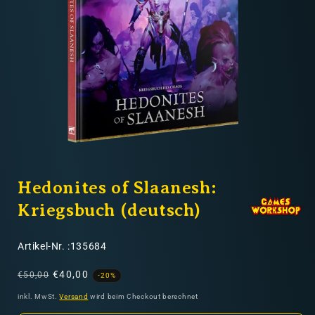
Nicht-EU: kein kostenloser Versand
Lieferungen in Nicht-EU-Länder (z. B. Schweiz)
nicht im Kaufpreis oder in
den Versandkosten enthalten
Medien
1
Hedonites of Slaanesh:
in
Modal
öffnen
Kriegsbuch (deutsch)
SKU:
Artikel-Nr. :135684
Normaler
Verkaufspreis
€40,00
€50,00
-20%
Preis
inkl. MwSt.
Versand
wird beim Checkout berechnet