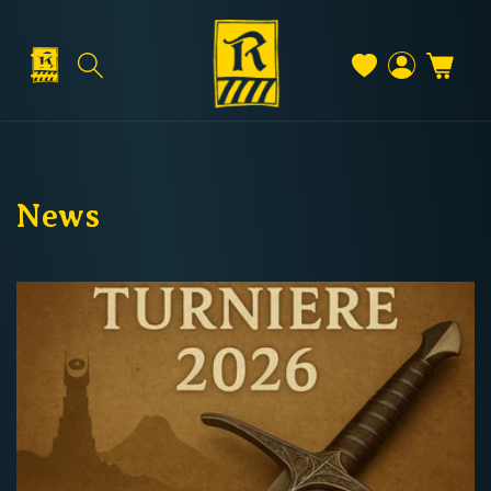
Direkt
zum
Inhalt
Warenkorb
Versand & Lieferung
Einloggen
News
Versandkosten
Kostenloser Versand
Deutschland: ab
69 €
Österreich & EU: ab
200 €
Schweiz: ab
350 €