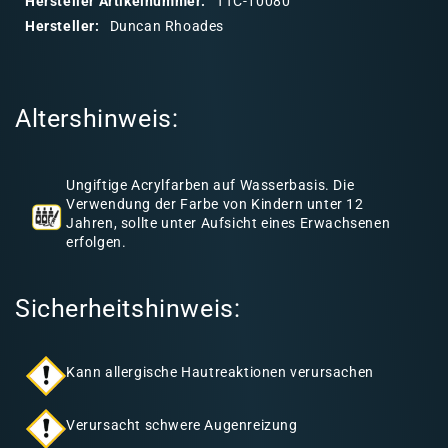
Hersteller Artikelnummer:
TTC-10080
r
Hersteller:
Duncan Rhoades
e
r
I
Altershinweis:
n
h
a
Ungiftige Acrylfarben auf Wasserbasis. Die
l
Verwendung der Farbe von Kindern unter 12
Jahren, sollte unter Aufsicht eines Erwachsenen
t
erfolgen.
Sicherheitshinweis:
Kann allergische Hautreaktionen verursachen
Verursacht schwere Augenreizung