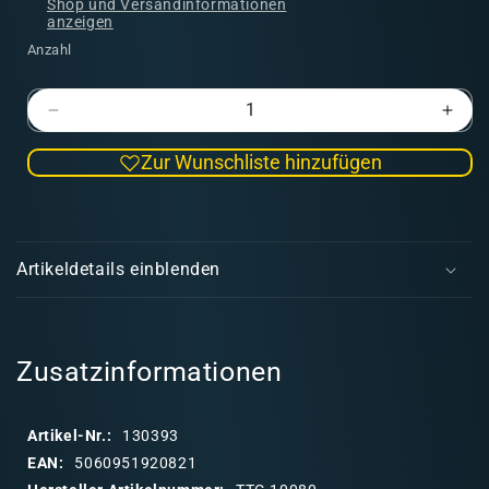
Shop und Versandinformationen
anzeigen
Anzahl
Verringere
Erhö
die
die
Zur Wunschliste hinzufügen
Menge
Men
für
für
Gung-
Gung
E
ho
ho
i
Green
Gree
Artikeldetails einblenden
-
-
n
TTC
TTC
k
l
a
Zusatzinformationen
p
p
Artikel-Nr.:
130393
b
EAN:
5060951920821
a