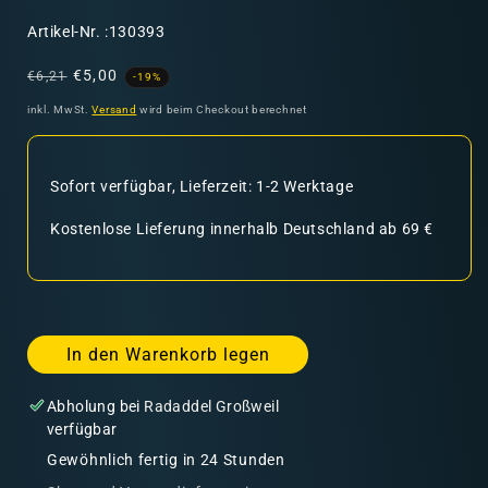
SKU:
Artikel-Nr. :130393
Normaler
Verkaufspreis
€5,00
€6,21
-19%
Preis
inkl. MwSt.
Versand
wird beim Checkout berechnet
Sofort verfügbar, Lieferzeit: 1-2 Werktage
Kostenlose Lieferung innerhalb Deutschland ab 69 €
In den Warenkorb legen
Abholung bei
Radaddel Großweil
verfügbar
Gewöhnlich fertig in 24 Stunden