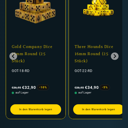
Gold Company Dice
Three Hounds Dice
16mm Round (25
16mm Round (25
Stück)
Stück)
GOT-18-RD
GOT-22-RD
Normaler
Verkaufspreis
Normaler
Verkaufspreis
Preis
Preis
€32,90
€34,90
-10%
-5%
€36,95
€36,95
auf Lager
auf Lager
In den Warenkorb legen
In den Warenkorb legen