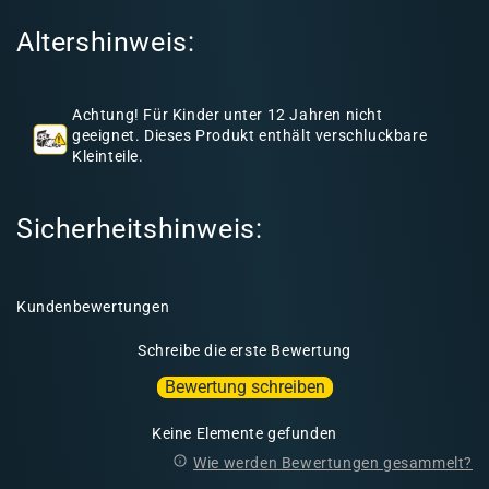
I
Altershinweis:
n
h
a
Achtung! Für Kinder unter 12 Jahren nicht
l
geeignet. Dieses Produkt enthält verschluckbare
Kleinteile.
t
Sicherheitshinweis:
Kundenbewertungen
Schreibe die erste Bewertung
Bewertung schreiben
Keine Elemente gefunden
Wie werden Bewertungen gesammelt?