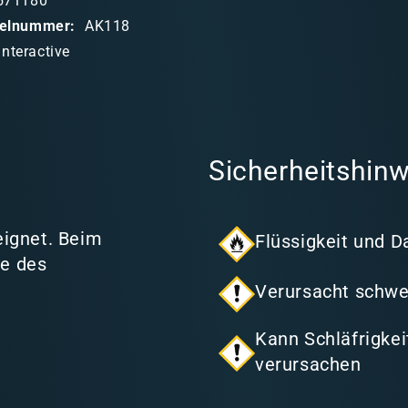
571180
ikelnummer:
AK118
Interactive
Sicherheitshinw
eignet. Beim
Flüssigkeit und D
se des
Verursacht schwe
Kann Schläfrigke
verursachen