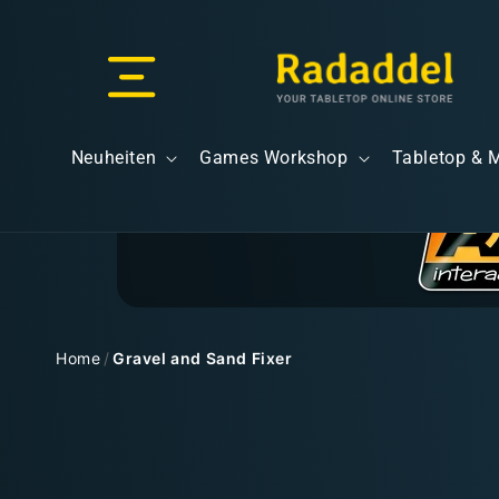
Direkt
zum
Inhalt
Versand & Lieferung
Neuheiten
Games Workshop
Tabletop & 
Versandkosten
Home
/
Gravel and Sand Fixer
Zu
Kostenloser Versand
Produktinformationen
springen