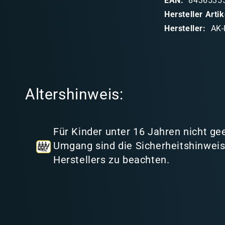
EAN:
8436535
b
Hersteller Art
a
Hersteller:
AK-
r
e
r
I
Altershinweis:
n
h
a
Für Kinder unter 16 Jahren nicht ge
l
Umgang sind die Sicherheitshinwei
t
Herstellers zu beachten.