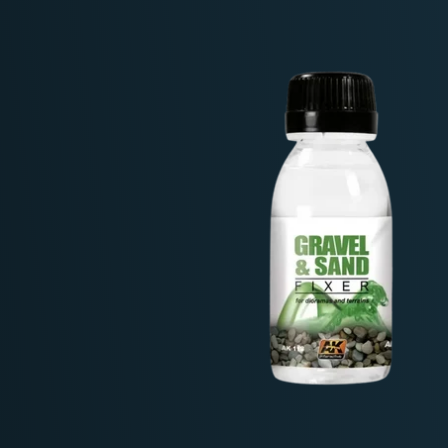
Deutschland: ab
69 €
Österreich & EU: ab
200 €
Schweiz: ab
350 €
Nicht-EU: kein kostenloser Versand
Lieferungen in Nicht-EU-Länder (z. B. Sc
nicht im Kaufpreis od
enthalten