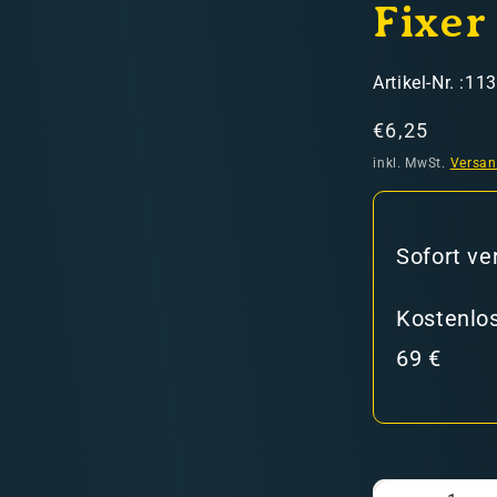
Fixer
SKU:
Artikel-Nr. :11
Normaler
€6,25
Preis
inkl. MwSt.
Versa
hweiz)
Sofort ve
er in den Versandkosten
Kostenlos
69 €