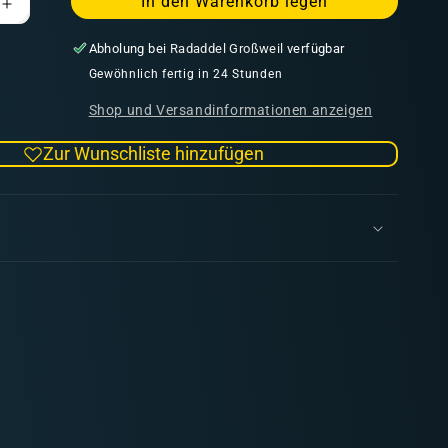
In den Warenkorb legen
Erhöhe
die
Abholung bei
Radaddel Großweil
verfügbar
Menge
für
Gewöhnlich fertig in 24 Stunden
Gravel
Shop und Versandinformationen anzeigen
and
Sand
Zur Wunschliste hinzufügen
Fixer