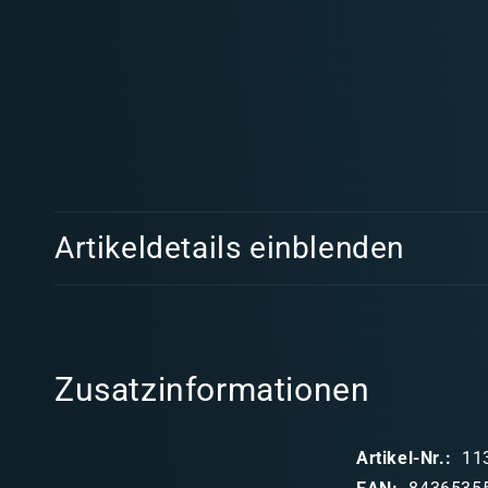
Medien
1
in
Modal
öffnen
E
Artikeldetails einblenden
i
n
k
l
Zusatzinformationen
a
p
Artikel-Nr.:
11
p