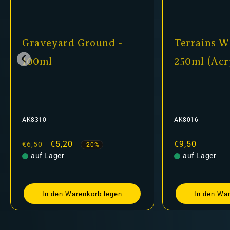
Graveyard Ground -
Terrains W
100ml
250ml (Acr
AK8310
AK8016
Normaler
Verkaufspreis
€5,20
Normaler
€9,50
€6,50
-20%
Preis
auf Lager
Preis
auf Lager
In den Warenkorb legen
In den Wa