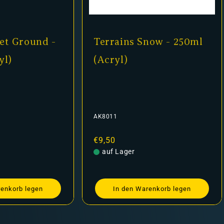
et Ground -
Terrains Snow - 250ml
yl)
(Acryl)
AK8011
Normaler
€9,50
Preis
auf Lager
renkorb legen
In den Warenkorb legen