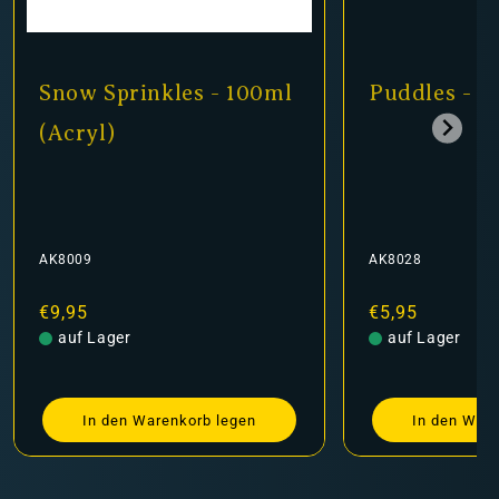
Snow Sprinkles - 100ml
Puddles - 6
(Acryl)
AK8009
AK8028
Normaler
€9,95
Normaler
€5,95
Preis
auf Lager
Preis
auf Lager
In den Warenkorb legen
In den Ware