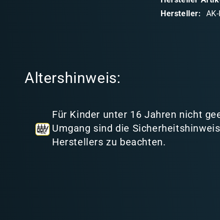
a
Hersteller:
AK-
r
e
r
I
Altershinweis:
n
h
a
Für Kinder unter 16 Jahren nicht ge
l
Umgang sind die Sicherheitshinwei
t
Herstellers zu beachten.