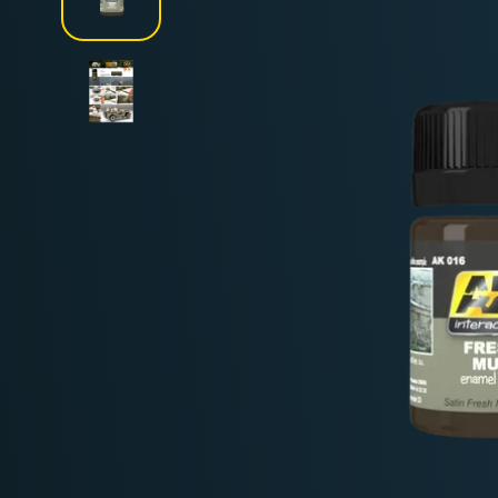
Deutschland: ab
69 €
Österreich & EU: ab
200 €
Schweiz: ab
350 €
Nicht-EU: kein kostenloser Versand
Lieferungen in Nicht-EU-Länder (z. B. Sc
nicht im Kaufpreis od
enthalten