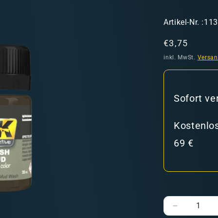
SKU:
Artikel-Nr. :11
Normaler
€3,75
Preis
inkl. MwSt.
Versa
hweiz)
Sofort ve
Kostenlos
er in den Versandkosten
69 €
Verringere