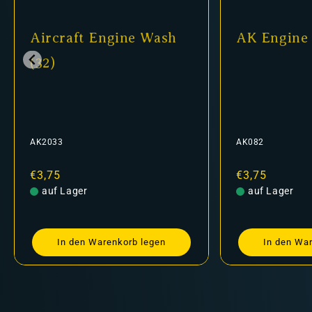
Aircraft Engine Wash
AK Engine 
(32)
AK2033
AK082
Normaler
€3,75
Normaler
€3,75
Preis
auf Lager
Preis
auf Lager
In den Warenkorb legen
In den Wa