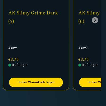
AK Slimy Grime Dark
AK Slimy G
(5)
(6)
AK026
AK027
Normaler
€3,75
Normaler
€3,75
Preis
auf Lager
Preis
auf Lager
In den Warenkorb legen
In den Ware