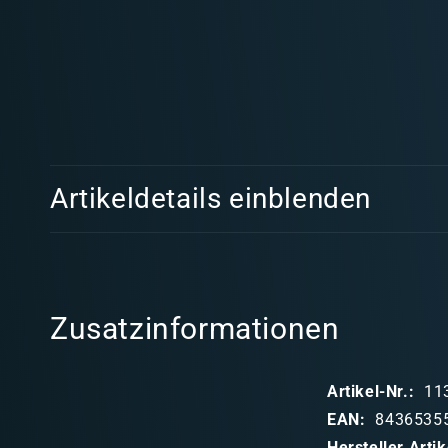
Medien
1
in
Modal
öffnen
E
Artikeldetails einblenden
i
n
k
l
Zusatzinformationen
a
p
Artikel-Nr.:
11
p
EAN:
8436535
b
Hersteller Art