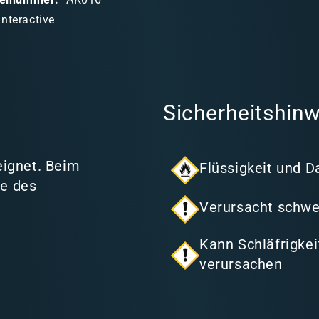
Interactive
Sicherheitshinw
eignet. Beim
Flüssigkeit und D
se des
Verursacht schwe
Kann Schläfrigke
verursachen