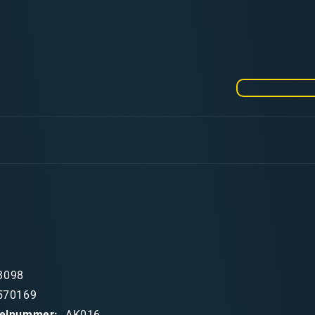
die
Menge
für
Fresh
Mud
(43)
3098
570169
ikelnummer:
AK016