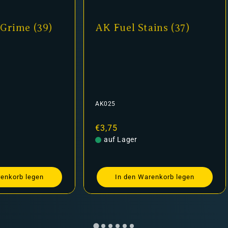
Grime (39)
AK Fuel Stains (37)
AK025
Normaler
€3,75
Preis
auf Lager
renkorb legen
In den Warenkorb legen