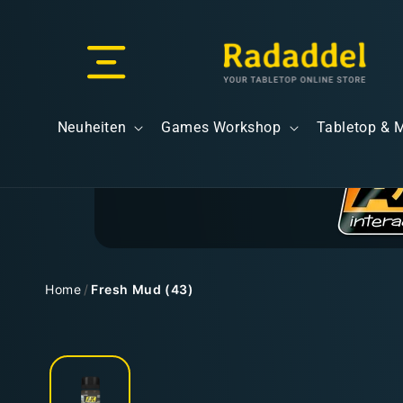
Direkt
zum
Inhalt
Versand & Lieferung
Neuheiten
Games Workshop
Tabletop & 
Versandkosten
Home
/
Fresh Mud (43)
Zu
Kostenloser Versand
Produktinformationen
springen