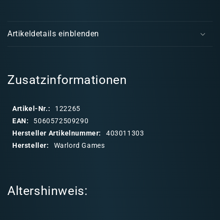
French
Fren
E
Resistance
Resi
i
Light
Light
Artikeldetails einblenden
Artillery
Artill
n
k
l
a
Zusatzinformationen
p
p
Artikel-Nr.:
122265
b
EAN:
5060572509290
a
Hersteller Artikelnummer:
403011303
r
Hersteller:
Warlord Games
e
r
I
Altershinweis:
n
h
a