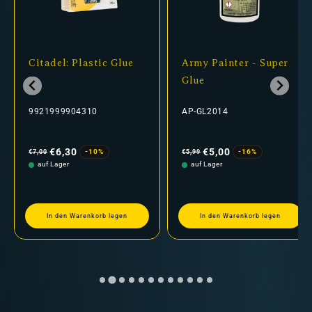
Citadel: Plastic Glue
Army Painter - Super
Glue
9921999904310
AP-GL2014
Normaler
Verkaufspreis
Normaler
Verkaufspreis
Preis
Preis
€6,30
€5,00
-10%
-16%
€7,00
€5,99
auf Lager
auf Lager
In den Warenkorb legen
In den Warenkorb legen