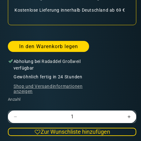
Kostenlose Lieferung innerhalb Deutschland ab 69 €
In den Warenkorb legen
Abholung bei
Radaddel Großweil
verfügbar
Gewöhnlich fertig in 24 Stunden
Shop und Versandinformationen
anzeigen
Anzahl
Verringere
Erhö
die
die
Zur Wunschliste hinzufügen
Menge
Men
für
für