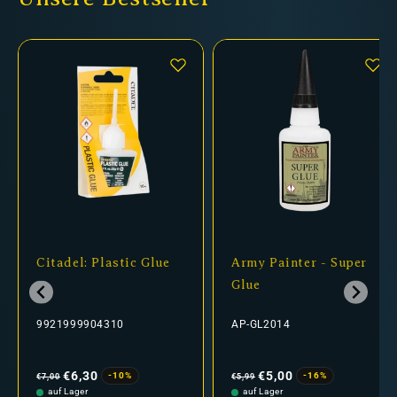
Citadel: Plastic Glue
Army Painter - Super
Glue
9921999904310
AP-GL2014
Normaler
Verkaufspreis
Normaler
Verkaufspreis
Preis
Preis
€6,30
€5,00
-10%
-16%
€7,00
€5,99
auf Lager
auf Lager