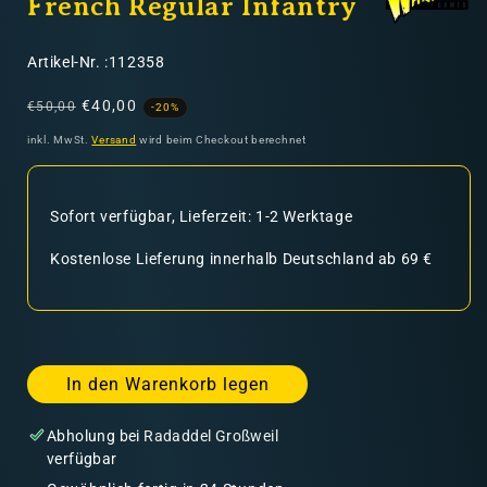
French Regular Infantry
SKU:
Artikel-Nr. :112358
Normaler
Verkaufspreis
€40,00
€50,00
-20%
Preis
inkl. MwSt.
Versand
wird beim Checkout berechnet
Sofort verfügbar, Lieferzeit: 1-2 Werktage
Kostenlose Lieferung innerhalb Deutschland ab 69 €
In den Warenkorb legen
Abholung bei
Radaddel Großweil
verfügbar