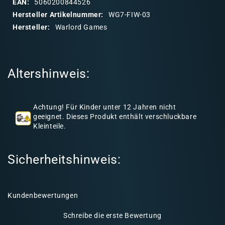
EAN:
5060200844526
a
Hersteller Artikelnummer:
WG7-FIW-03
r
Hersteller:
Warlord Games
e
r
I
Altershinweis:
n
h
a
Achtung! Für Kinder unter 12 Jahren nicht
l
geeignet. Dieses Produkt enthält verschluckbare
Kleinteile.
t
Sicherheitshinweis:
Kundenbewertungen
Schreibe die erste Bewertung