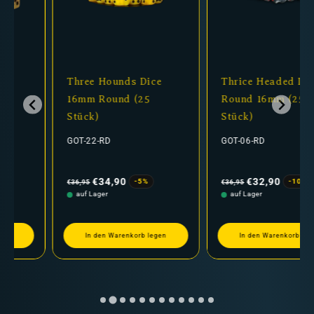
Three Hounds Dice
Thrice Headed Dragon
16mm Round (25
Round 16mm (25
Stück)
Stück)
GOT-22-RD
GOT-06-RD
Normaler
Verkaufspreis
Normaler
Verkaufspreis
Preis
Preis
€34,90
€32,90
-5%
-10%
€36,95
€36,95
auf Lager
auf Lager
In den Warenkorb legen
In den Warenkorb legen