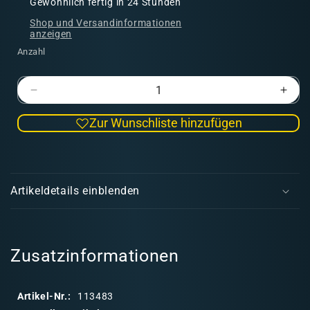
Gewöhnlich fertig in 24 Stunden
Shop und Versandinformationen
anzeigen
Anzahl
Verringere
Erhö
die
die
Zur Wunschliste hinzufügen
Menge
Men
für
für
Foot
Foot
E
Knights
Knig
i
1450-
1450
Artikeldetails einblenden
1500
1500
n
k
l
a
Zusatzinformationen
p
p
Artikel-Nr.:
113483
b