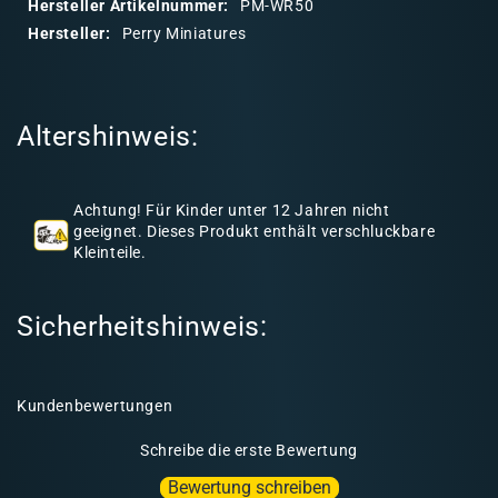
Hersteller Artikelnummer:
PM-WR50
a
Hersteller:
Perry Miniatures
r
e
r
Altershinweis:
I
n
h
Achtung! Für Kinder unter 12 Jahren nicht
a
geeignet. Dieses Produkt enthält verschluckbare
l
Kleinteile.
t
Sicherheitshinweis:
Kundenbewertungen
Schreibe die erste Bewertung
Bewertung schreiben