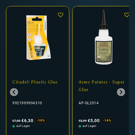
Citadel: Plastic Glue
Army Painter - Super
Glue
9921999904310
AP-GL2014
Normaler
Verkaufspreis
Normaler
Verkaufspreis
Preis
Preis
€6,30
€5,00
-10%
-16%
€7,00
€5,99
auf Lager
auf Lager