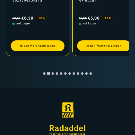
9921999904310
AP-GL2014
Normaler
Verkaufspreis
Normaler
Verkaufspreis
Preis
Preis
€6,30
€5,00
-10%
-16%
€7,00
€5,99
auf Lager
auf Lager
In den Warenkorb legen
In den Warenkorb legen