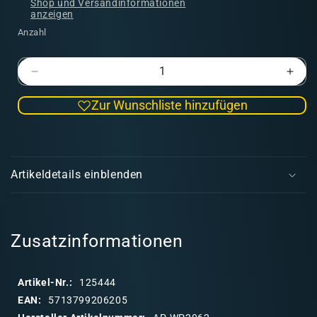
Shop und Versandinformationen
anzeigen
Anzahl
Verringere
Erhö
die
die
Zur Wunschliste hinzufügen
Menge
Men
für
für
Fire
Fire
E
Drake
Drak
i
Speedpaint
Spee
Artikeldetails einblenden
(46)
(46)
n
k
l
a
Zusatzinformationen
p
p
Artikel-Nr.:
125444
b
EAN:
5713799206205
a