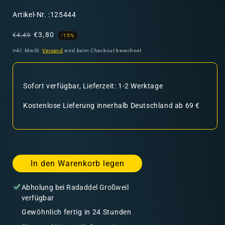
SKU:
Artikel-Nr. :125444
Normaler
Verkaufspreis
€3,80
€4,49
-15%
Preis
inkl. MwSt.
Versand
wird beim Checkout berechnet
Sofort verfügbar, Lieferzeit: 1-2 Werktage
Kostenlose Lieferung innerhalb Deutschland ab 69 €
In den Warenkorb legen
Abholung bei
Radaddel Großweil
verfügbar
Gewöhnlich fertig in 24 Stunden