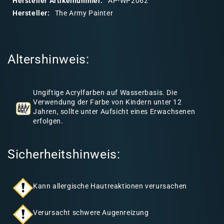
Hersteller Artikelnummer:
AP-WP2062
r
Hersteller:
The Army Painter
e
r
I
Altershinweis:
n
h
a
Ungiftige Acrylfarben auf Wasserbasis. Die
l
Verwendung der Farbe von Kindern unter 12
Jahren, sollte unter Aufsicht eines Erwachsenen
t
erfolgen.
Sicherheitshinweis:
Kann allergische Hautreaktionen verursachen
Verursacht schwere Augenreizung