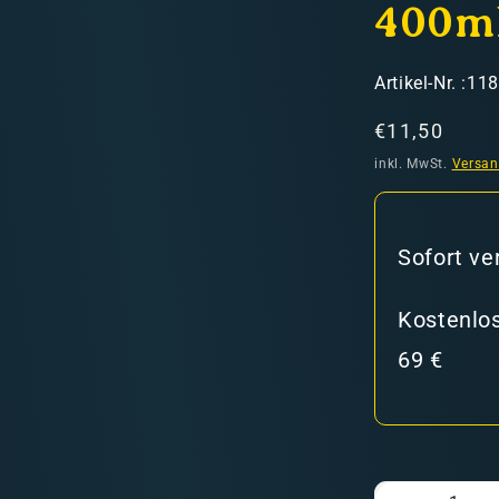
400m
SKU:
Artikel-Nr. :11
Normaler
€11,50
Preis
inkl. MwSt.
Versa
hweiz)
Sofort ve
er in den Versandkosten
Kostenlos
69 €