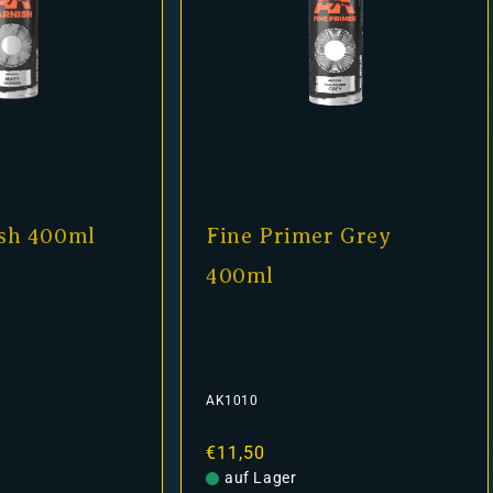
sh 400ml
Fine Primer Grey
400ml
AK1010
Normaler
€11,50
Preis
auf Lager