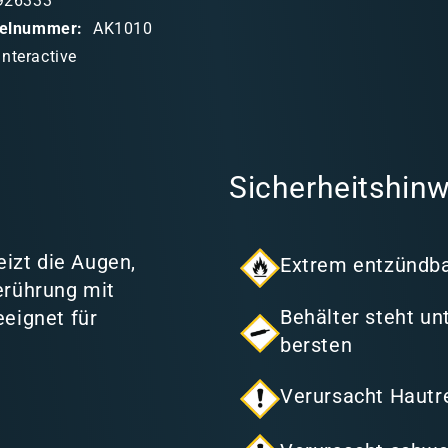
926333
ikelnummer:
AK1010
Interactive
Sicherheitshinw
eizt die Augen,
Extrem entzündba
erührung mit
Behälter steht u
eignet für
bersten
Verursacht Hautr