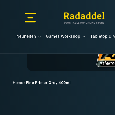
Direkt
zum
Inhalt
Versand & Lieferung
Neuheiten
Games Workshop
Tabletop & 
Versandkosten
Home
/
Fine Primer Grey 400ml
Zu
Kostenloser Versand
Produktinformationen
springen