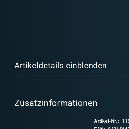
Medien
1
in
Modal
öffnen
E
Artikeldetails einblenden
i
n
k
l
Zusatzinformationen
a
p
Artikel-Nr.:
11
p