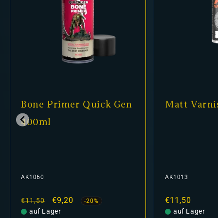
Bone Primer Quick Gen
Matt Varni
400ml
AK1060
AK1013
Normaler
Verkaufspreis
€9,20
Normaler
€11,50
€11,50
-20%
Preis
auf Lager
Preis
auf Lager