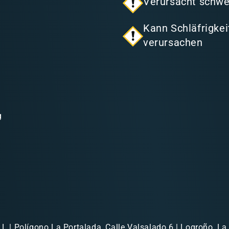
Verursacht schwe
Kann Schläfrigke
verursachen
g
.L | Polígono La Portalada, Calle Valsalado 6 | Logroño, La 