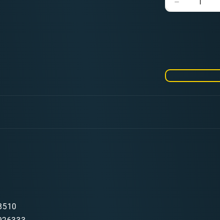
Verringere
die
Menge
für
Fine
Primer
Grey
400ml
8510