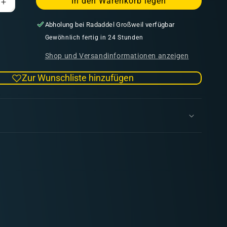
In den Warenkorb legen
Erhöhe
die
Abholung bei
Radaddel Großweil
verfügbar
Menge
für
Gewöhnlich fertig in 24 Stunden
Fine
Shop und Versandinformationen anzeigen
Primer
Grey
Zur Wunschliste hinzufügen
400ml