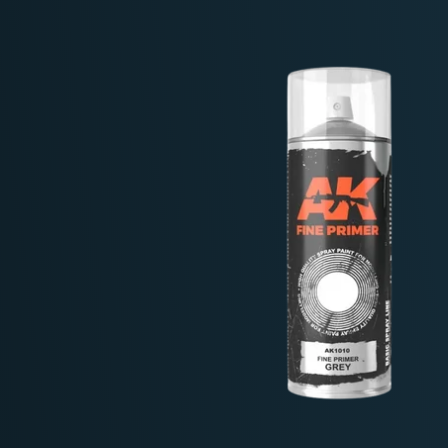
Deutschland: ab
69 €
Österreich & EU: ab
200 €
Schweiz: ab
350 €
Nicht-EU: kein kostenloser Versand
Lieferungen in Nicht-EU-Länder (z. B. Sc
nicht im Kaufpreis od
enthalten