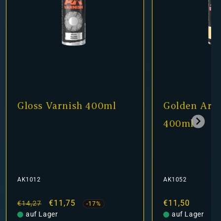
Gloss Varnish 400ml
Golden Arm
400ml
AK1012
AK1052
Normaler
Verkaufspreis
€11,75
Normaler
€11,50
€14,27
-17%
Preis
auf Lager
Preis
auf Lager