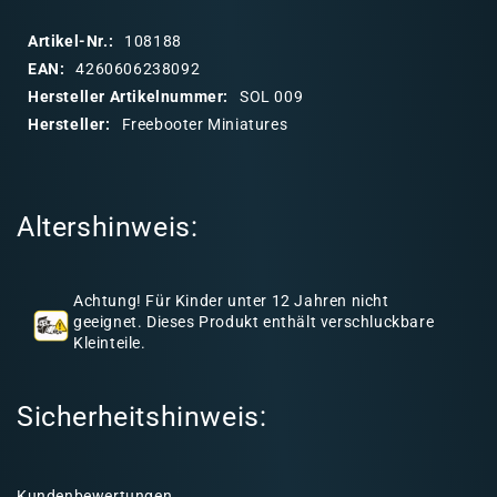
p
p
Artikel-Nr.:
108188
b
EAN:
4260606238092
a
Hersteller Artikelnummer:
SOL 009
r
Hersteller:
Freebooter Miniatures
e
r
I
Altershinweis:
n
h
a
Achtung! Für Kinder unter 12 Jahren nicht
l
geeignet. Dieses Produkt enthält verschluckbare
Kleinteile.
t
Sicherheitshinweis:
Kundenbewertungen