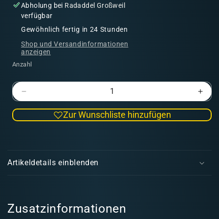
Abholung bei
Radaddel Großweil
verfügbar
Gewöhnlich fertig in 24 Stunden
Shop und Versandinformationen
anzeigen
Anzahl
Verringere
Erhö
die
die
Zur Wunschliste hinzufügen
Menge
Men
für
für
Fidanzata
Fida
E
|
|
i
Söldner
Söld
Artikeldetails einblenden
n
k
l
a
Zusatzinformationen