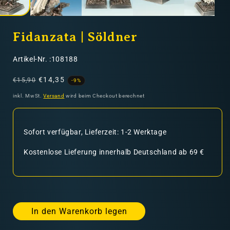
Fidanzata | Söldner
SKU:
Artikel-Nr. :108188
Normaler
Verkaufspreis
€14,35
€15,90
-9%
Preis
inkl. MwSt.
Versand
wird beim Checkout berechnet
Sofort verfügbar, Lieferzeit: 1-2 Werktage
Kostenlose Lieferung innerhalb Deutschland ab 69 €
In den Warenkorb legen