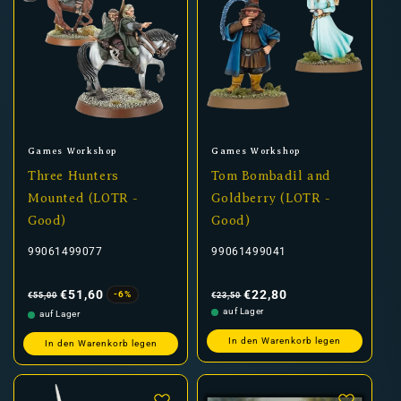
Anbieter:
Anbieter:
Games Workshop
Games Workshop
Three Hunters
Tom Bombadil and
Mounted (LOTR -
Goldberry (LOTR -
Good)
Good)
99061499077
99061499041
Normaler
Verkaufspreis
Normaler
Verkaufspreis
Preis
Preis
€51,60
€22,80
-6%
€55,00
€23,50
auf Lager
auf Lager
In den Warenkorb legen
In den Warenkorb legen