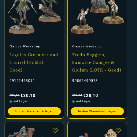
Anbieter:
Anbieter:
Games Workshop
Games Workshop
Legolas Greenleaf and
Frodo Baggins,
Tauriel (Hobbit -
Samwise Gamgee &
Good)
Gollum (LOTR - Good)
99121463011
99061499078
Normaler
Verkaufspreis
Normaler
Verkaufspreis
Preis
Preis
€30,10
€28,10
€31,00
€29,00
auf Lager
auf Lager
In den Warenkorb legen
In den Warenkorb legen