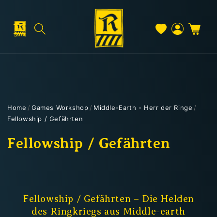
Direkt
zum
Inhalt
Warenkorb
Versand & Lieferung
Einloggen
Home
/
Games Workshop
/
Middle-Earth - Herr der Ringe
/
Fellowship / Gefährten
Versandkosten
K
Fellowship / Gefährten
a
Kostenloser Versand
t
Deutschland: ab
69 €
e
Fellowship / Gefährten – Die Helden
Österreich & EU: ab
200 €
des Ringkriegs aus Middle-earth
Schweiz: ab
350 €