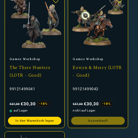
Anbieter:
Anbieter:
Games Workshop
Games Workshop
The Three Hunters
Eowyn & Merry (LOTR
(LOTR - Good)
- Good)
99121499041
99121499042
Normaler
Verkaufspreis
Normaler
Verkaufspreis
Preis
Preis
€30,30
€30,30
-18%
-18%
€37,00
€37,00
auf Lager
nicht auf Lager
In den Warenkorb legen
Ausverkauft