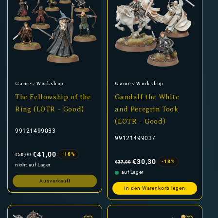
Anbieter:
Anbieter:
Games Workshop
Games Workshop
The Fellowship of the
Gandalf the White
Ring (LOTR - Good)
and Peregrin Took
(LOTR - Good)
99121499033
99121499037
Normaler
Verkaufspreis
Preis
€41,00
-18%
€50,00
Normaler
Verkaufspreis
Preis
€30,30
-18%
€37,00
nicht auf Lager
auf Lager
Ausverkauft
In den Warenkorb legen