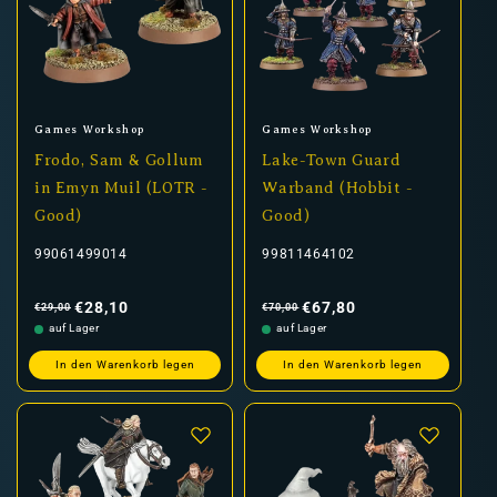
Anbieter:
Anbieter:
Games Workshop
Games Workshop
Frodo, Sam & Gollum
Lake-Town Guard
in Emyn Muil (LOTR -
Warband (Hobbit -
Good)
Good)
99061499014
99811464102
Normaler
Verkaufspreis
Normaler
Verkaufspreis
Preis
Preis
€28,10
€67,80
€29,00
€70,00
auf Lager
auf Lager
In den Warenkorb legen
In den Warenkorb legen