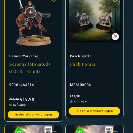
Anbieter:
Anbieter:
Games Workshop
Pasch Spiele
Boromir (Mounted)
Pack Ponies
(LOTR - Good)
99061464214
MBM-00034
Normaler
Verkaufspreis
Normaler
€11,90
Preis
Preis
€18,90
€19,50
auf Lager
auf Lager
In den Warenkorb legen
In den Warenkorb legen