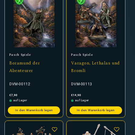
Anbieter:
Anbieter:
Pasch Spiele
Pasch Spiele
Boramund der
Varagon, Lethalas und
Abenteurer
Bromli
DVM-00112
DVM-00113
Normaler
Normaler
€7,90
€14,90
Preis
Preis
auf Lager
auf Lager
In den Warenkorb legen
In den Warenkorb legen