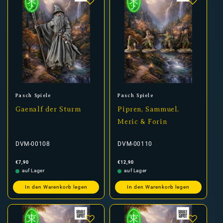
Anbieter:
Anbieter:
Pasch Spiele
Pasch Spiele
Gaenalf der Sturm
Pipren, Sammuel,
Meric & Forin
DVM-00108
DVM-00110
Normaler
Normaler
€7,90
€12,90
Preis
Preis
auf Lager
auf Lager
In den Warenkorb legen
In den Warenkorb legen