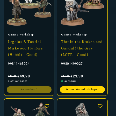
Anbieter:
Anbieter:
Games Workshop
Games Workshop
Legolas & Tauriel
Thrain the Broken and
Mirkwood Hunters
Gandalf the Grey
(Hobbit - Good)
(LOTR - Good)
99811463024
99801499027
Normaler
Verkaufspreis
Normaler
Verkaufspreis
Preis
Preis
€49,90
€23,30
€51,50
€24,00
nicht auf Lager
auf Lager
Ausverkauft
In den Warenkorb legen