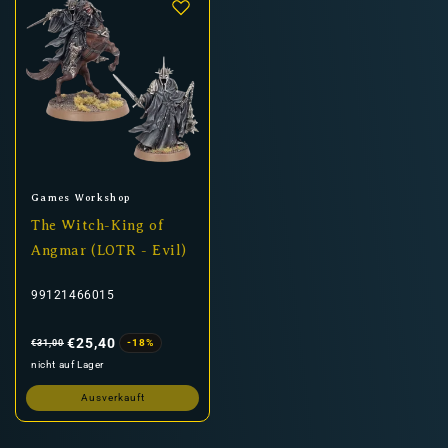
Anbieter:
Games Workshop
The Witch-King of
Angmar (LOTR - Evil)
99121466015
Normaler
Verkaufspreis
Preis
€25,40
-18%
€31,00
nicht auf Lager
Ausverkauft