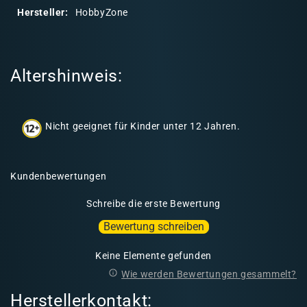
r
Hersteller:
HobbyZone
e
r
I
Altershinweis:
n
h
a
Nicht geeignet für Kinder unter 12 Jahren.
l
t
Kundenbewertungen
Schreibe die erste Bewertung
Bewertung schreiben
Keine Elemente gefunden
Wie werden Bewertungen gesammelt?
Herstellerkontakt: