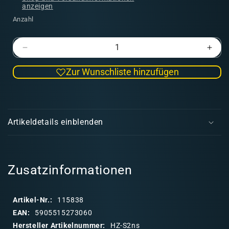
anzeigen
Anzahl
Verringere
Erhö
die
die
Zur Wunschliste hinzufügen
Menge
Men
für
für
Farbhalter,
Farbh
E
Ecke
Ecke
i
(groß,
(groß
Artikeldetails einblenden
Ø
Ø
n
26
26
k
mm)
mm)
l
-
-
a
Zusatzinformationen
-
-
S2ns
S2n
p
p
Artikel-Nr.:
115838
b
EAN:
5905515273060
a
Hersteller Artikelnummer:
HZ-S2ns