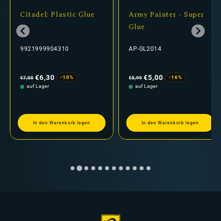
Citadel: Plastic Glue
Army Painter - Super
Glue
9921999904310
AP-GL2014
Normaler
Verkaufspreis
Normaler
Verkaufspreis
Preis
Preis
€6,30
€5,00
-10%
-16%
€7,00
€5,99
auf Lager
auf Lager
In den Warenkorb legen
In den Warenkorb legen