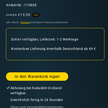
SKU:
Artikel-Nr. :115838
Normaler
Verkaufspreis
€13,50
€14,95
-9%
Preis
inkl. MwSt.
Versand
wird beim Checkout berechnet
Sofort verfügbar, Lieferzeit: 1-2 Werktage
Kostenlose Lieferung innerhalb Deutschland ab 69 €
In den Warenkorb legen
Abholung bei
Radaddel Großweil
verfügbar
Gewöhnlich fertig in 24 Stunden
Shop und Versandinformationen