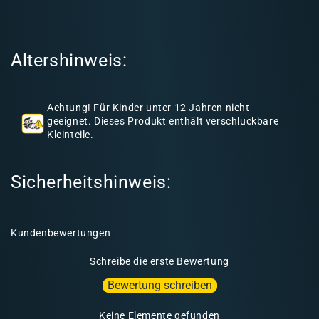
e
r
I
Altershinweis:
n
h
a
Achtung! Für Kinder unter 12 Jahren nicht
l
geeignet. Dieses Produkt enthält verschluckbare
Kleinteile.
t
Sicherheitshinweis:
Kundenbewertungen
Schreibe die erste Bewertung
Bewertung schreiben
Keine Elemente gefunden