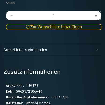
Anzahl
Verringere
Erhö
die
die
Zur Wunschliste hinzufügen
Menge
Men
für
für
F4U
F4U
E
Corsair
Cors
i
Squadron
Squa
Artikeldetails einblenden
n
k
l
a
Zusatzinformationen
p
p
Artikel-Nr.:
119878
b
EAN:
5060572506640
a
Hersteller Artikelnummer:
772412052
r
Hersteller:
Warlord Games