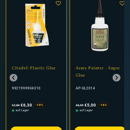
Citadel: Plastic Glue
Army Painter - Super
Glue
9921999904310
AP-GL2014
Normaler
Verkaufspreis
Normaler
Verkaufspreis
Preis
Preis
€6,30
€5,00
-10%
-16%
€7,00
€5,99
auf Lager
auf Lager