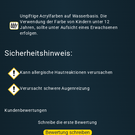
h
a
Ungiftige Acrylfarben auf Wasserbasis. Die
l
Verwendung der Farbe von Kindern unter 12
Jahren, sollte unter Aufsicht eines Erwachsenen
t
erfolgen.
Sicherheitshinweis:
Kann allergische Hautreaktionen verursachen
Verursacht schwere Augenreizung
Kundenbewertungen
Schreibe die erste Bewertung
Bewertung schreiben