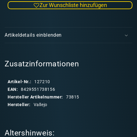
Zur Wunschliste hinzufügen
Menge
Men
für
für
Engine
Engi
E
Grime
Grim
i
Artikeldetails einblenden
n
k
l
a
Zusatzinformationen
p
p
Artikel-Nr.:
127210
b
EAN:
8429551738156
a
Hersteller Artikelnummer:
73815
r
Hersteller:
Vallejo
e
r
I
Altershinweis:
n