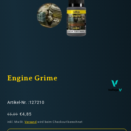
Nicht-EU: kein kostenloser Versand
Lieferungen in Nicht-EU-Länder (z. B. Schweiz)
nicht im Kaufpreis oder in
den Versandkosten enthalten
Medien
1
Engine Grime
in
Modal
öffnen
SKU:
Artikel-Nr. :127210
Normaler
Verkaufspreis
€4,85
€5,09
Preis
inkl. MwSt.
Versand
wird beim Checkout berechnet