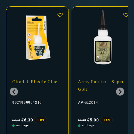
Citadel: Plastic Glue
Army Painter - Super
Glue
9921999904310
AP-GL2014
Normaler
Verkaufspreis
Normaler
Verkaufspreis
Preis
Preis
€6,30
€5,00
-10%
-16%
€7,00
€5,99
auf Lager
auf Lager